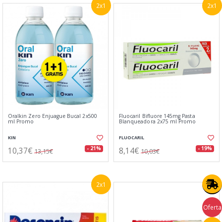
2x1
2x1
Oralkin Zero Enjuague Bucal 2x500
Fluocaril Bifluore 145mg Pasta
ml Promo
Blanqueadora 2x75 ml Promo
KIN
FLUOCARIL
10,37€
8,14€
- 21%
- 19%
13,15€
10,03€
2x1
Oferta