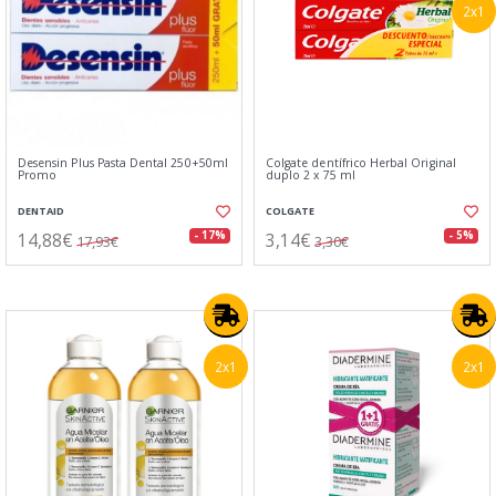
2x1
Desensin Plus Pasta Dental 250+50ml
Colgate dentífrico Herbal Original
Promo
duplo 2 x 75 ml
DENTAID
COLGATE
14,88€
3,14€
- 17%
- 5%
17,93€
3,30€
2x1
2x1