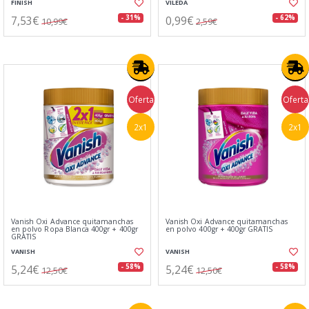
FINISH
VILEDA
7,53€
0,99€
- 31%
- 62%
10,99€
2,59€
Oferta
Oferta
2x1
2x1
Vanish Oxi Advance quitamanchas
Vanish Oxi Advance quitamanchas
en polvo Ropa Blanca 400gr + 400gr
en polvo 400gr + 400gr GRATIS
GRATIS
VANISH
VANISH
5,24€
5,24€
- 58%
- 58%
12,50€
12,50€