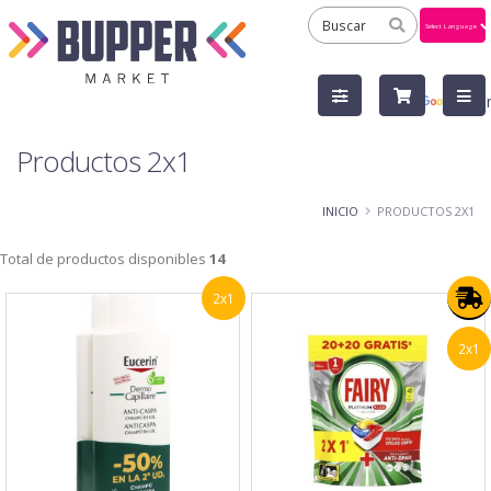
Powered
by
Tra
Productos 2x1
INICIO
PRODUCTOS 2X1
Total de productos disponibles
14
2x1
2x1