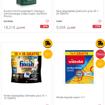
Eucerin Dermocapillaire Champú
Fairy lavavajillas platinum plus 20 +
Gel Anticaspa Grasa Duplo 2x250ml
20 GRATIS
Promo
EUCERIN
FAIRY
18,31€
9,00€
- 20%
- 31%
22,91€
13,00€
2x1
Oferta
2x1
Finish lavavajillas Ultimate plus 15 +
Vileda bayeta suave 1+1
15 GRATIS