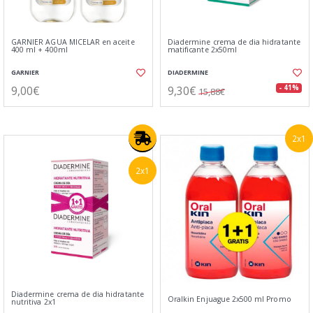
GARNIER AGUA MICELAR en aceite
Diadermine crema de dia hidratante
400 ml + 400ml
matificante 2x50ml
GARNIER
DIADERMINE
9,00€
9,30€
- 41%
15,88€
2x1
2x1
Diadermine crema de dia hidratante
Oralkin Enjuague 2x500 ml Promo
nutritiva 2x1