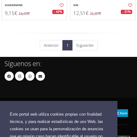
DIADERMINE
KIN
9,15€
12,51€
- 43%
- 21%
16,03€
15,87€
Anterior
1
Siguiente
Síguenos en:
Este portal web utiliza cookies propias con finalidad
técnica, y para realizar estadísticas de uso Web, las
cookies se usan para la personalización de anuncios
que en ningún caso hacen identificable al usuario no
Contacto
Aviso Legal
Condiciones de compra