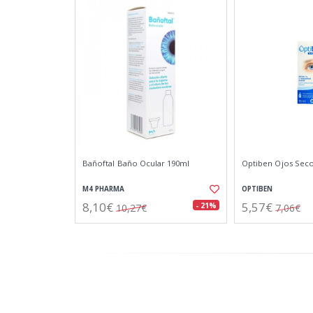
Bañoftal Baño Ocular 190ml
Optiben Ojos Seco
M4 PHARMA
OPTIBEN
8,10€
5,57€
- 21%
10,27€
7,06€