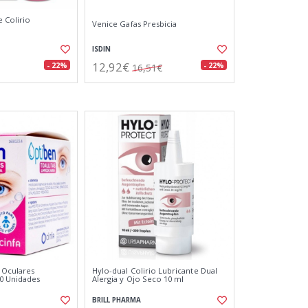
e Colirio
Venice Gafas Presbicia
ISDIN
12,92€
- 22%
- 22%
16,51€
s Oculares
Hylo-dual Colirio Lubricante Dual
30 Unidades
Alergia y Ojo Seco 10 ml
BRILL PHARMA