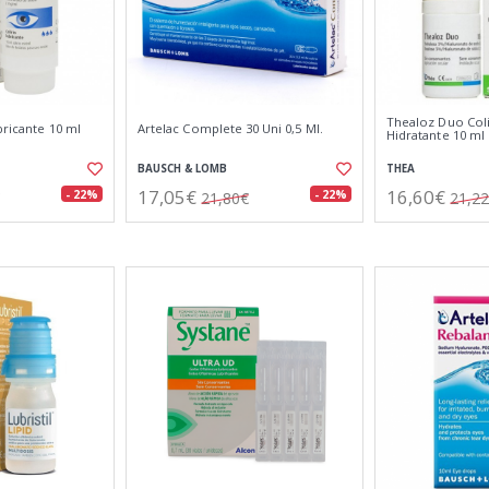
Thealoz Duo Coli
bricante 10 ml
Artelac Complete 30 Uni 0,5 Ml.
Hidratante 10 ml
BAUSCH & LOMB
THEA
17,05€
16,60€
- 22%
- 22%
21,80€
21,2