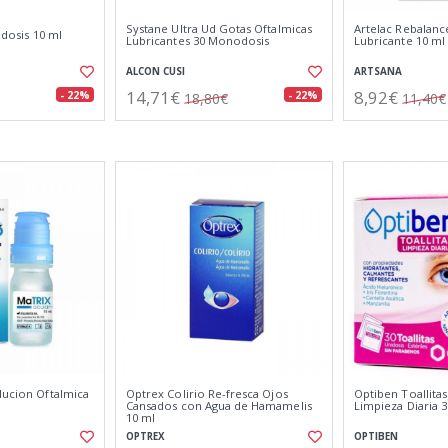
Systane Ultra Ud Gotas Oftalmicas
Artelac Rebalanc
tidosis 10 ml
Lubricantes 30 Monodosis
Lubricante 10 ml
ALCON CUSI
ARTSANA
14,71€
8,92€
- 22%
- 22%
18,80€
11,40€
lucion Oftalmica
Optrex Colirio Re-fresca Ojos
Optiben Toallita
Cansados con Agua de Hamamelis
Limpieza Diaria 
10 ml
OPTREX
OPTIBEN