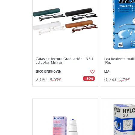
Gafas de lectura Graduación +3.5 1
Lea bealente toalli
ud color Marrón
10u.
EDCO EINDHOVEN
LEA
2,09€
0,74€
- 59%
5,07€
1,76€