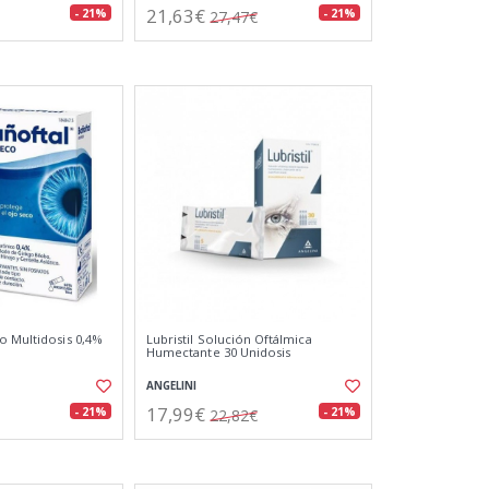
21,63€
- 21%
- 21%
27,47€
o Multidosis 0,4%
Lubristil Solución Oftálmica
Humectante 30 Unidosis
ANGELINI
17,99€
- 21%
- 21%
22,82€