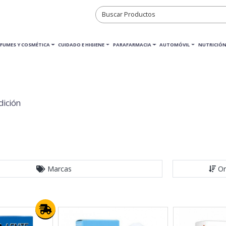
RFUMES Y COSMÉTICA
CUIDADO E HIGIENE
PARAFARMACIA
AUTOMÓVIL
NUTRICIÓN
dición
Marcas
Or