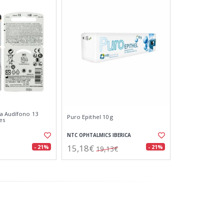
ra Audífono 13
Puro Epithel 10 g
es
NTC OPHTALMICS IBERICA
15,18€
- 21%
- 21%
19,13€