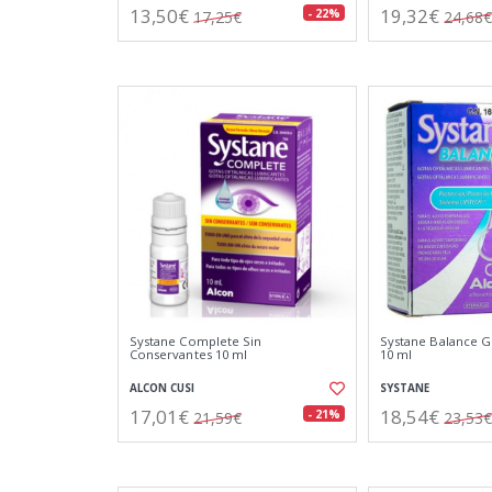
13,50€
19,32€
- 22%
17,25€
24,68€
Systane Complete Sin
Systane Balance G
Conservantes 10 ml
10 ml
ALCON CUSI
SYSTANE
17,01€
18,54€
- 21%
21,59€
23,53€