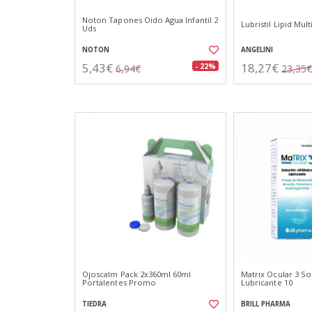
Noton Tapones Oido Agua Infantil 2
Lubristil Lipid Mul
Uds
NOTON
ANGELINI
5,43€
18,27€
- 22%
6,94€
23,35€
Ojoscalm Pack 2x360ml 60ml
Matrix Ocular 3 So
Portalentes Promo
Lubricante 10
TIEDRA
BRILL PHARMA