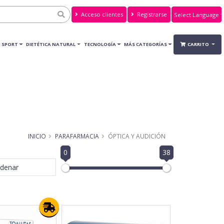
Acceso clientes
Registrarse
Powered by
Translate
 SPORT
DIETÉTICA NATURAL
TECNOLOGÍA
MÁS CATEGORÍAS
CARRITO
INICIO
PARAFARMACIA
ÓPTICA Y AUDICIÓN
0
38
denar