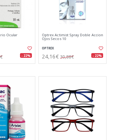
rio Ocular
Optrex Actimist Spray Doble Accion
Ojos Secos 10
OPTREX
24,16€
- 22%
- 22%
2€
30,88€