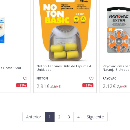
Noton Tapones Oído de Espuma 4
Rayovac Pilas pa
s Gotas 15ml
Unidades
Naranja 6 Unidad
NOTON
RAYOVAC
2,91€
2,12€
- 21%
- 21%
3,68€
2,68€
Anterior
1
2
3
4
Siguiente