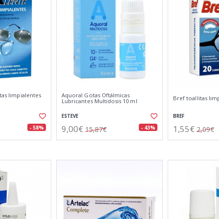
tas limpialentes
Aquoral Gotas Oftálmicas
Bref toallitas lim
Lubricantes Multidosis 10 ml
ESTEVE
BREF
9,00€
1,55€
- 58%
- 43%
15,87€
2,09€