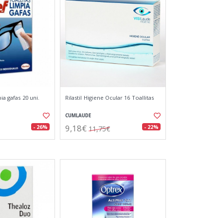
pia gafas 20 uni.
Rilastil Higiene Ocular 16 Toallitas
CUMLAUDE
9,18€
- 26%
- 22%
11,75€