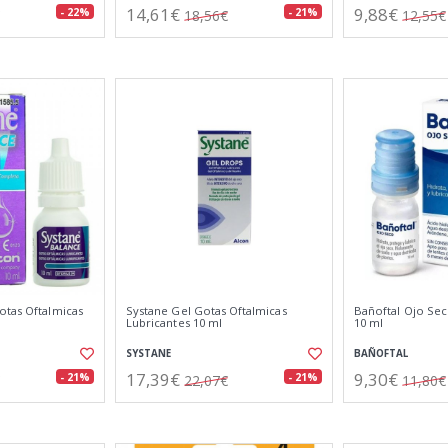
14,61€
9,88€
- 22%
- 21%
18,56€
12,55€
otas Oftalmicas
Systane Gel Gotas Oftalmicas
Bañoftal Ojo Sec
Lubricantes 10 ml
10 ml
SYSTANE
BAÑOFTAL
17,39€
9,30€
- 21%
- 21%
22,07€
11,80€