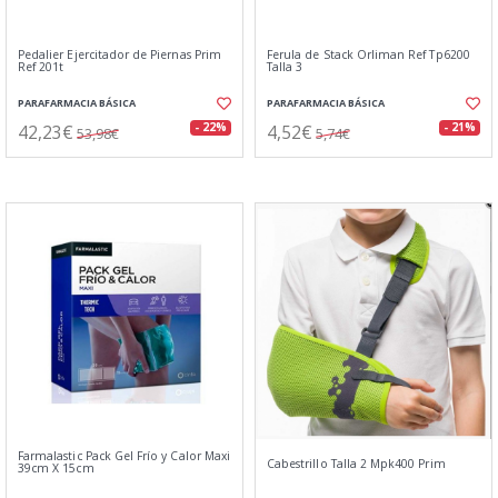
Pedalier Ejercitador de Piernas Prim
Ferula de Stack Orliman Ref Tp6200
Ref 201t
Talla 3
PARAFARMACIA BÁSICA
PARAFARMACIA BÁSICA
42,23€
4,52€
- 22%
- 21%
53,98€
5,74€
Farmalastic Pack Gel Frío y Calor Maxi
Cabestrillo Talla 2 Mpk400 Prim
39cm X 15cm