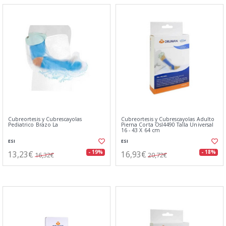
Cubreortesis y Cubrescayolas
Cubreortesis y Cubrescayolas Adulto
Pediatrico Brazo La
Pierna Corta Osl4490 Talla Universal
16 - 43 X 64 cm
ESI
ESI
13,23€
16,93€
- 19%
- 18%
16,32€
20,72€