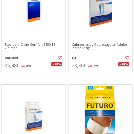
Espaldera Ocho Comfort E250 T2
Cubreortesis y Cubrescayolas Adulto
Orliman
Pierna Larga
ORLIMAN
ESI
46,48€
23,36€
- 18%
- 18%
56,45€
28,37€