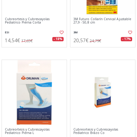
Cubreortesis y Cubrescayolas
3M Futuro Collarín Cervical Ajustable
Pediatrico Pierna Corta
27,9 - 50,8 cm
ESI
3M
14,54€
20,57€
- 18%
- 17%
17,65€
24,79€
Cubreortesis y Cubrescayolas
Cubreortesis y Cubrescayolas
Pediatrico Pierna L
Pediatrico Brazo Co