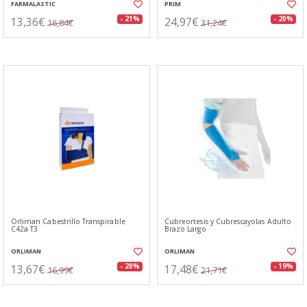
FARMALASTIC
PRIM
13,36€
24,97€
- 21%
- 20%
16,84€
31,24€
Orliman Cabestrillo Transpirable
Cubreortesis y Cubrescayolas Adulto
C42a T3
Brazo Largo
ORLIMAN
ORLIMAN
13,67€
17,48€
- 20%
- 19%
16,99€
21,71€