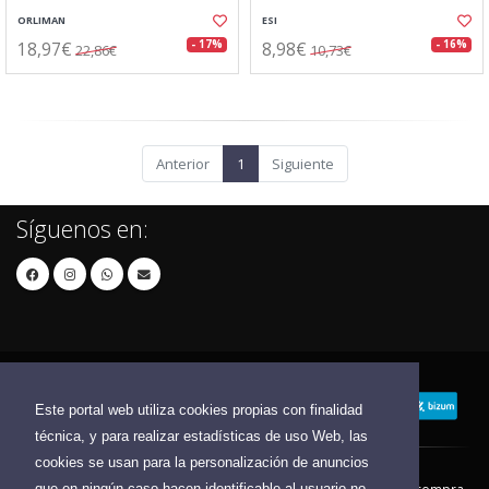
ORLIMAN
ESI
18,97€
8,98€
- 17%
- 16%
22,86€
10,73€
Anterior
1
Siguiente
Síguenos en:
Este portal web utiliza cookies propias con finalidad
técnica, y para realizar estadísticas de uso Web, las
cookies se usan para la personalización de anuncios
que en ningún caso hacen identificable al usuario no