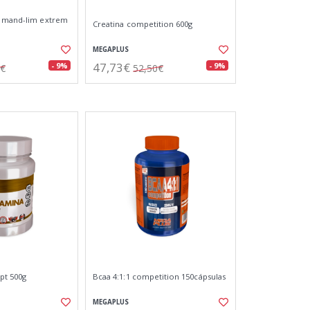
a mand-lim extrem
Creatina competition 600g
MEGAPLUS
47,73€
- 9%
- 9%
0€
52,50€
pt 500g
Bcaa 4:1:1 competition 150cápsulas
MEGAPLUS