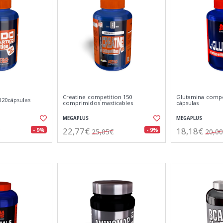
Creatine competition 150
Glutamina compe
120cápsulas
comprimidos masticables
cápsulas
MEGAPLUS
MEGAPLUS
22,77€
18,18€
- 9%
- 9%
25,05€
20,0