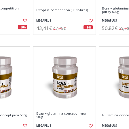
 competition
Bcaa + glutamin
Estoplus competition (30 sobres)
purity 600g
MEGAPLUS
MEGAPLUS
43,41€
50,82€
- 9%
- 9%
47,75€
55,9
Bcaa + glutamina concept limon
concept piña 500g
Glutamina conce
500g
MEGAPLUS
MEGAPLUS