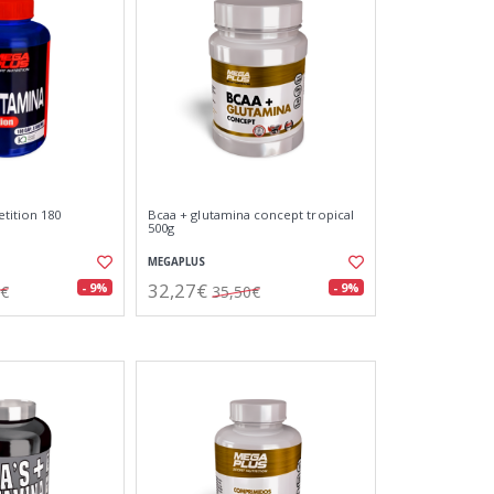
tition 180
Bcaa + glutamina concept tropical
500g
MEGAPLUS
32,27€
- 9%
- 9%
0€
35,50€