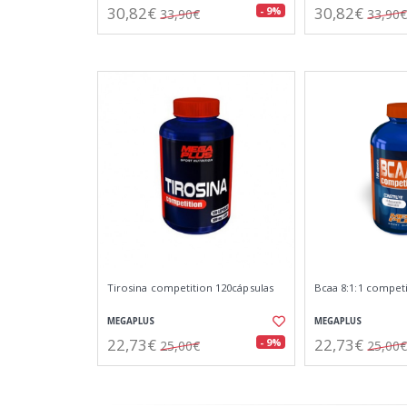
30,82€
30,82€
- 9%
33,90€
33,90€
Tirosina competition 120cápsulas
Bcaa 8:1:1 competi
MEGAPLUS
MEGAPLUS
22,73€
22,73€
- 9%
25,00€
25,00€