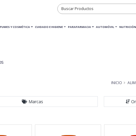
RFUMES Y COSMÉTICA
CUIDADO E HIGIENE
PARAFARMACIA
AUTOMÓVIL
NUTRICIÓN
os
INICIO
ALI
Marcas
Or