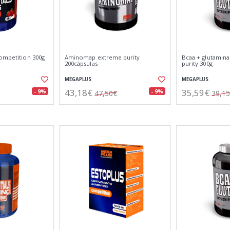
competition 300g
Aminomap extreme purity
Bcaa + glutamin
200cápsulas
purity 300g
MEGAPLUS
MEGAPLUS
43,18€
35,59€
- 9%
- 9%
47,50€
39,1