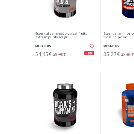
Essentials aminos tropical fruits
Essential aminos 
extrem purity 600gr
fresa en polvo
MEGAPLUS
MEGAPLUS
54,45€
35,27€
- 9%
59,90€
38,80€