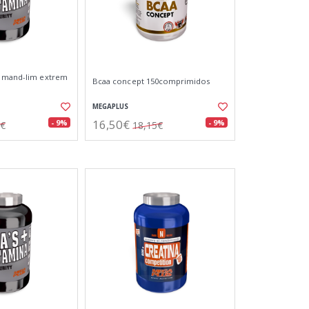
a mand-lim extrem
Bcaa concept 150comprimidos
MEGAPLUS
16,50€
- 9%
- 9%
5€
18,15€