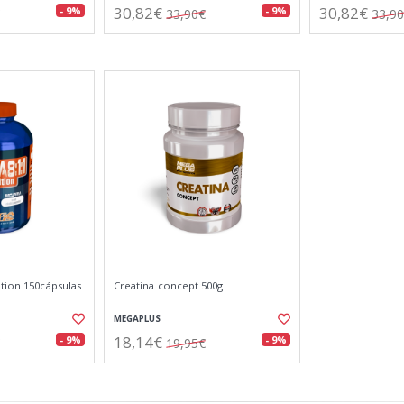
30,82€
30,82€
- 9%
- 9%
33,90€
33,9
tion 150cápsulas
Creatina concept 500g
MEGAPLUS
18,14€
- 9%
- 9%
19,95€