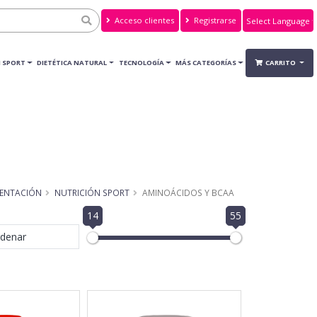
Acceso clientes
Registrarse
Powered by
Translate
 SPORT
DIETÉTICA NATURAL
TECNOLOGÍA
MÁS CATEGORÍAS
CARRITO
MENTACIÓN
NUTRICIÓN SPORT
AMINOÁCIDOS Y BCAA
14
55
denar