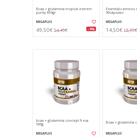
Bcaa + glutamina tropical extrem
Essentials aminos
purity 600gr
90cápsulas
MEGAPLUS
MEGAPLUS
49,50€
14,50€
- 9%
54,45€
15,95€
bcaa + glutamina concept fresa
Bcaa + glutamina 
500g
MEGAPLUS
MEGAPLUS