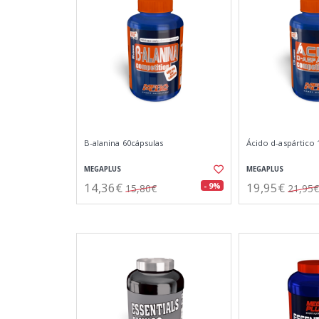
B-alanina 60cápsulas
Ácido d-aspártico 
MEGAPLUS
MEGAPLUS
14,36€
19,95€
- 9%
15,80€
21,95€