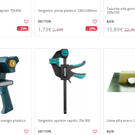
Talocha alfa gom
rapido 70x450
Sargento pinza plastico 230x100mm
250x100
VATTON
ALFA
1,73€
15,89€
- 29%
- 29%
2,44€
22,3
n mango plastico
Sargento apriete rapido 70x300
Llana alfa acero 
VATTON
ALFA