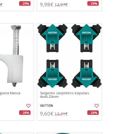
9,98€
- 29%
- 29%
3€
13,97€
guera blanca
Sargento carpintero esquinas
4uds.22mm
VATTON
9,60€
- 28%
- 28%
13,31€