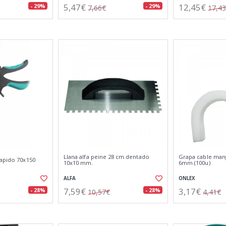
5,47€
12,45€
- 29%
- 29%
7,66€
17,4
Llana alfa peine 28 cm.dentado
Grapa cable man
rapido 70x150
10x10 mm.
6mm.(100u)
ALFA
ONLEX
7,59€
3,17€
- 28%
- 28%
10,57€
4,41€