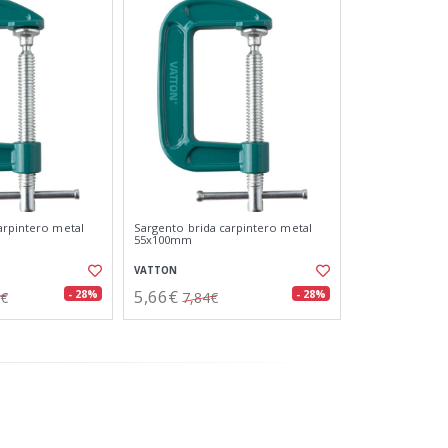
arpintero metal
Sargento brida carpintero metal
55x100mm
VATTON
5,66€
- 28%
- 28%
7€
7,84€