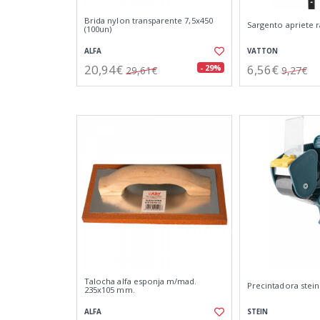
Brida nylon transparente 7,5x450
Sargento apriete 
(100un)
ALFA
VATTON
20,94€
6,56€
- 29%
29,61€
9,27€
Talocha alfa esponja m/mad.
Precintadora stei
235x105 mm.
ALFA
STEIN