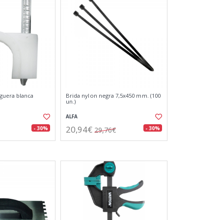
guera blanca
Brida nylon negra 7,5x450 mm. (100
un.)
ALFA
20,94€
- 30%
- 30%
29,76€