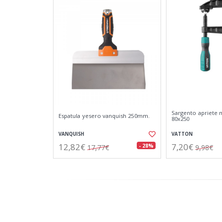
Sargento apriete 
Espatula yesero vanquish 250mm.
80x250
VANQUISH
VATTON
12,82€
7,20€
- 28%
17,77€
9,98€