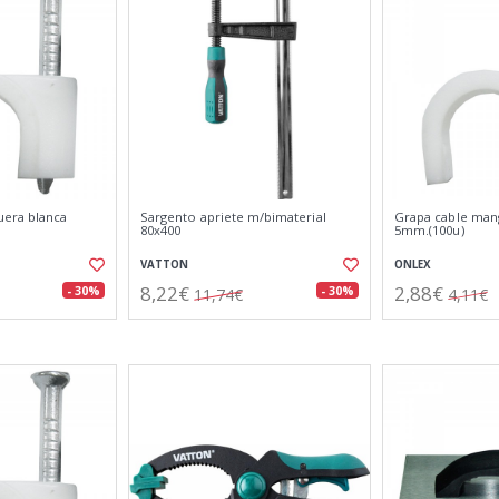
uera blanca
Sargento apriete m/bimaterial
Grapa cable man
80x400
5mm.(100u)
VATTON
ONLEX
8,22€
2,88€
- 30%
- 30%
11,74€
4,11€