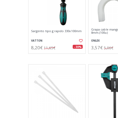
Grapa cable mang
Sargento tipo g rapido 330x100mm
8mm.(100u)
VATTON
ONLEX
8,20€
3,57€
- 30%
11,65€
5,06€