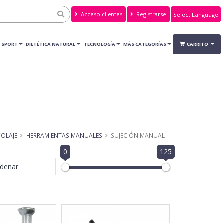
Acceso clientes
Registrarse
Powered by
Translate
 SPORT
DIETÉTICA NATURAL
TECNOLOGÍA
MÁS CATEGORÍAS
CARRITO
COLAJE
HERRAMIENTAS MANUALES
SUJECIÓN MANUAL
0
125
denar