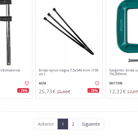
m/bimaterial
Brida nylon negra 7,5x540 mm. (100
Sargento brida c
un.)
75x200mm
ALFA
VATTON
25,73€
12,32€
- 28%
- 28%
35,66€
17,0
Anterior
1
2
Siguiente