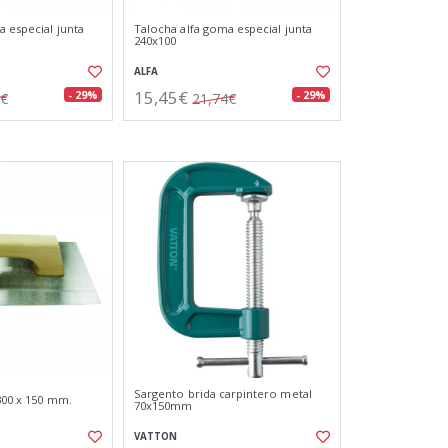
a especial junta
Talocha alfa goma especial junta
240x100
ALFA
15,45€
- 29%
- 29%
6€
21,74€
Sargento brida carpintero metal
300 x 150 mm.
70x150mm
VATTON