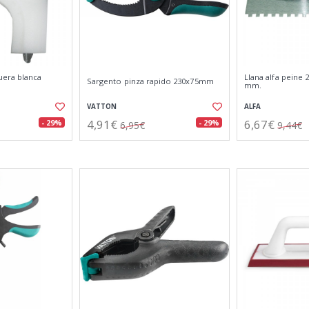
uera blanca
Llana alfa peine
Sargento pinza rapido 230x75mm
mm.
VATTON
ALFA
4,91€
6,67€
- 29%
- 29%
6,95€
9,44€