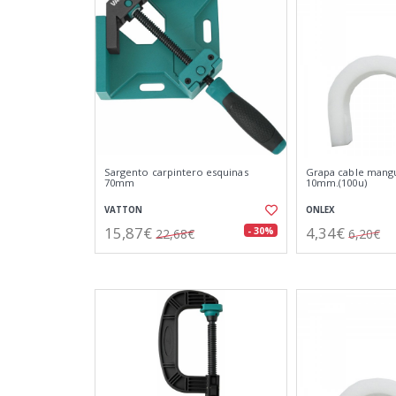
Sargento carpintero esquinas
Grapa cable mang
70mm
10mm.(100u)
VATTON
ONLEX
15,87€
4,34€
- 30%
22,68€
6,20€