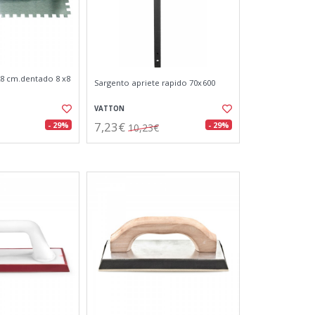
 28 cm.dentado 8 x8
Sargento apriete rapido 70x600
VATTON
7,23€
- 29%
- 29%
10,23€