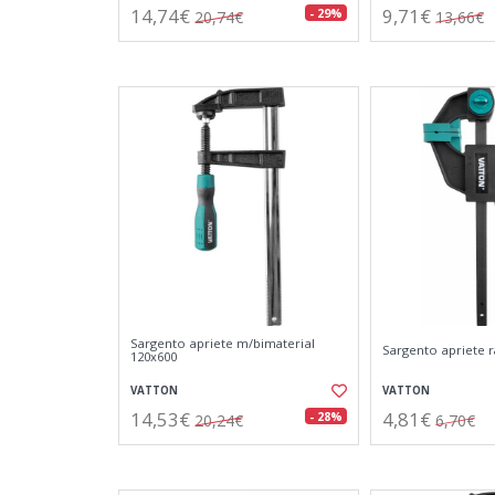
14,74€
9,71€
- 29%
20,74€
13,66€
Sargento apriete m/bimaterial
Sargento apriete 
120x600
VATTON
VATTON
14,53€
4,81€
- 28%
20,24€
6,70€