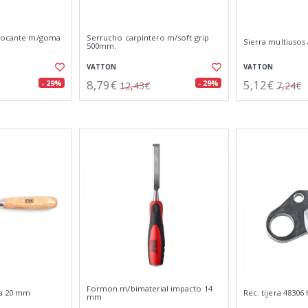
blocante m/goma
Serrucho carpintero m/soft grip
Sierra multiusos
500mm.
VATTON
VATTON
8,79€
5,12€
- 29%
- 29%
12,43€
7,24€
Formon m/bimaterial impacto 14
a 20 mm
Rec. tijera 48306
mm