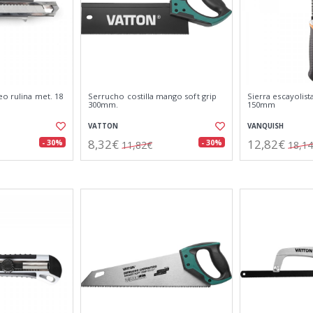
eo rulina met. 18
Serrucho costilla mango soft grip
Sierra escayolist
300mm.
150mm
VATTON
VANQUISH
8,32€
12,82€
- 30%
- 30%
11,82€
18,1