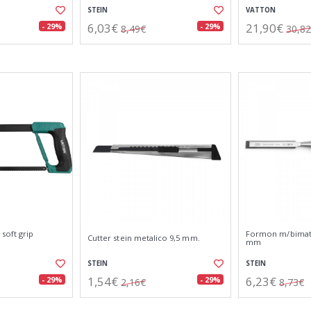
STEIN
VATTON
6,03€
21,90€
- 29%
- 29%
8,49€
30,8
soft grip
Formon m/bimate
Cutter stein metalico 9,5 mm.
mm
STEIN
STEIN
1,54€
6,23€
- 29%
- 29%
2,16€
8,73€