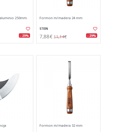
 aluminio 250mm.
Formon m/madera 24 mm
STEIN
7,88€
- 29%
- 29%
11,14€
 hoja
Formon m/madera 32 mm