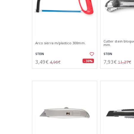
Cutter stein bloqu
Arco sierra m/plastico 300mm.
mm.
STEIN
STEIN
3,49€
7,93€
- 30%
4,96€
11,27€