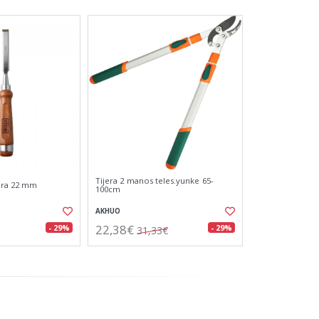
Tijera 2 manos teles.yunke 65-
ra 22 mm
100cm
AKHUO
22,38€
- 29%
- 29%
31,33€