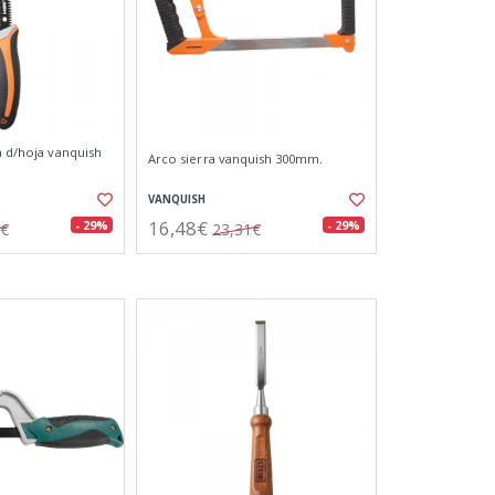
a d/hoja vanquish
Arco sierra vanquish 300mm.
VANQUISH
16,48€
- 29%
- 29%
4€
23,31€