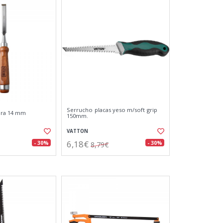
Serrucho placas yeso m/soft grip
ra 14 mm
150mm.
VATTON
6,18€
- 30%
- 30%
8,79€