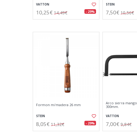
VATTON
STEIN
10,25€
7,50€
- 29%
14,49€
10,56€
Arco sierra mango 
Formon m/madera 26 mm
300mm.
STEIN
VATTON
8,05€
7,00€
- 29%
11,32€
9,84€