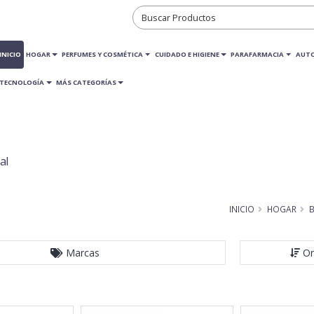
INICIO
HOGAR
PERFUMES Y COSMÉTICA
CUIDADO E HIGIENE
PARAFARMACIA
AUT
TECNOLOGÍA
MÁS CATEGORÍAS
al
INICIO
HOGAR
B
Marcas
Or