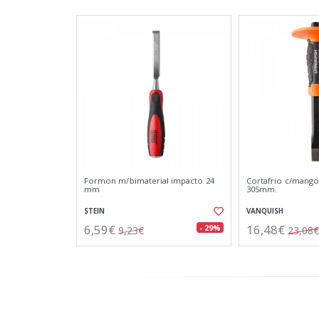
Formon m/bimaterial impacto 24
Cortafrio c/mango
mm
305mm.
STEIN
VANQUISH
6,59€
16,48€
- 29%
9,23€
23,08€