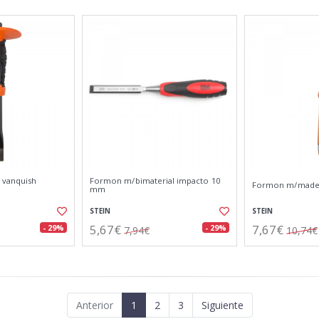
 vanquish
Formon m/bimaterial impacto 10
Formon m/made
mm
STEIN
STEIN
5,67€
7,67€
- 29%
- 29%
7,94€
10,74€
Anterior
1
2
3
Siguiente