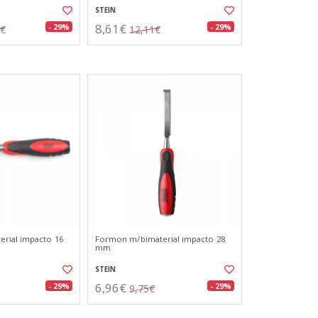
STEIN
8,61€
- 29%
- 29%
2€
12,11€
rial impacto 16
Formon m/bimaterial impacto 28
mm
STEIN
6,96€
- 29%
- 29%
9,75€