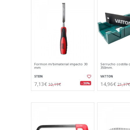
Formon m/bimaterial impacto 30
Serrucho costilla c
mm
350mm.
STEIN
VATTON
7,13€
14,96€
- 30%
10,19€
21,37€