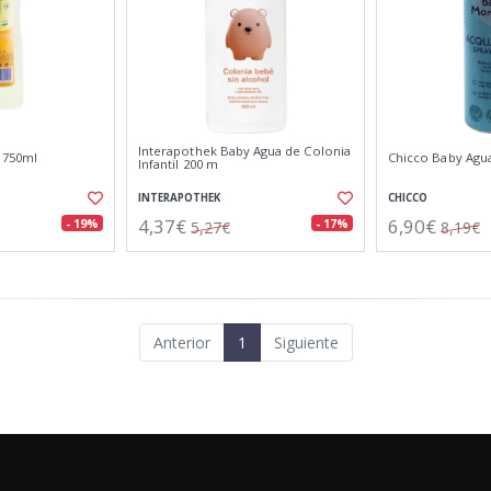
Interapothek Baby Agua de Colonia
a 750ml
Chicco Baby Agu
Infantil 200 m
INTERAPOTHEK
CHICCO
4,37€
6,90€
- 19%
- 17%
5,27€
8,19€
Anterior
1
Siguiente