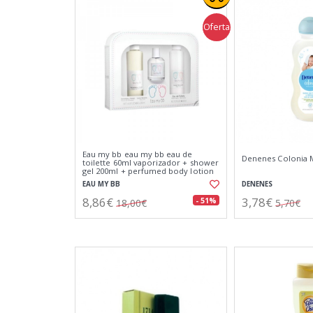
Oferta
Eau my bb eau my bb eau de
Denenes Colonia 
toilette 60ml vaporizador + shower
gel 200ml + perfumed body lotion
200ml
EAU MY BB
DENENES
8,86€
3,78€
- 51%
18,00€
5,70€