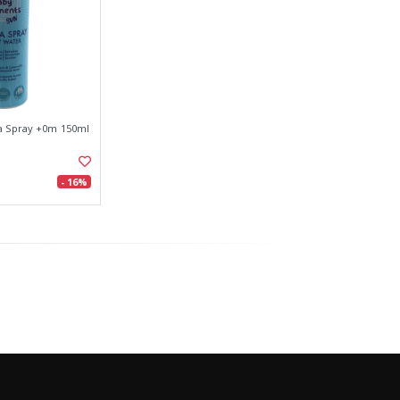
a Spray +0m 150ml
- 16%