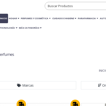
INICIO
HOGAR
PERFUMES Y COSMÉTICA
CUIDADO E HIGIENE
PARAFARMACIA
AUT
TECNOLOGÍA
MÁS CATEGORÍAS
 perfumes
INICI
Marcas
Or