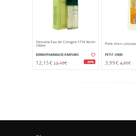
Genuina Eau de Cologne 1714 Atom
Petit cheri coloni
100ml
DERMOPHARMACIE-PARFUMS
PETIT CHERI
12,15€
3,99€
- 20%
15,10€
4,95€