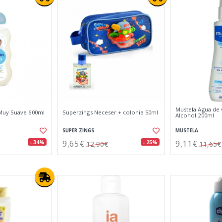
Mustela Agua de 
Muy Suave 600ml
Superzings Neceser + colonia 50ml
Alcohol 200ml
SUPER ZINGS
MUSTELA
9,65€
9,11€
- 34%
- 25%
12,90€
11,65€