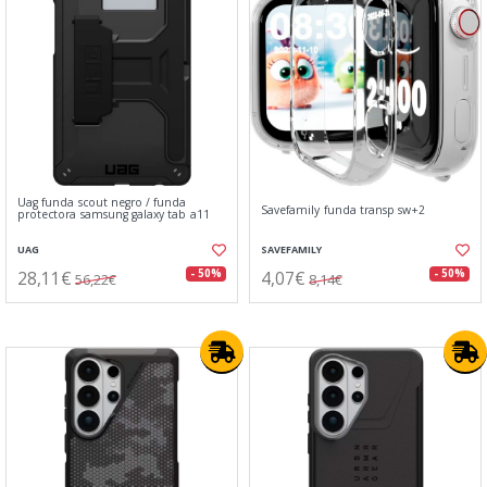
Uag funda scout negro / funda
Savefamily funda transp sw+2
protectora samsung galaxy tab a11
UAG
SAVEFAMILY
28,11€
4,07€
- 50%
- 50%
56,22€
8,14€