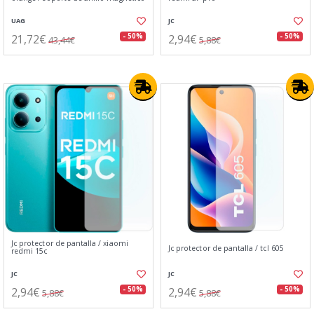
UAG
JC
21,72€
2,94€
- 50%
- 50%
43,44€
5,88€
Jc protector de pantalla / xiaomi
Jc protector de pantalla / tcl 605
redmi 15c
JC
JC
2,94€
2,94€
- 50%
- 50%
5,88€
5,88€