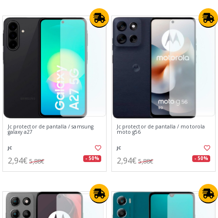
Jc protector de pantalla / samsung
Jc protector de pantalla / motorola
galaxy a27
moto g56
JC
JC
2,94€
2,94€
- 50%
- 50%
5,88€
5,88€