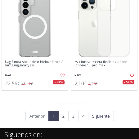
Uag funda scout clear hielo/blanco⁤⁣ /
Ksix funda trasera flexible / apple
samsung galaxy s26
iphone 13 pro max
UAG
KSIX
22,56€
2,10€
- 50%
- 50%
45,12€
4,20€
Anterior
1
2
3
4
Siguiente
Síguenos en: