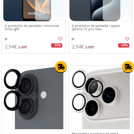
Jc protector de pantalla / motorola
Jc protector de pantalla / apple
moto g05
iphone 15 pro max
JC
JC
2,94€
2,94€
- 50%
- 50%
5,88€
5,88€
Panzerglass protector de lente⁣