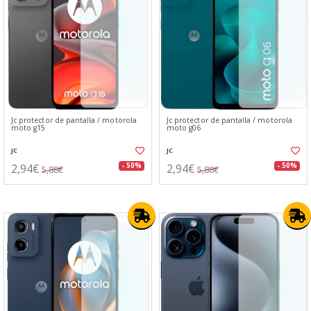
Jc protector de pantalla / motorola
Jc protector de pantalla / motorola
moto g15
moto g06
JC
JC
2,94€
2,94€
- 50%
- 50%
5,88€
5,88€