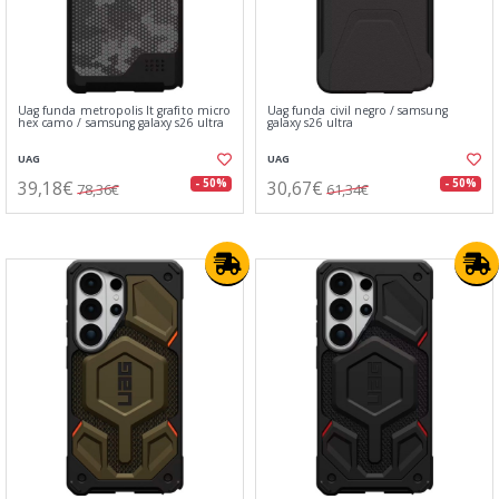
Uag funda metropolis lt grafito micro
Uag funda civil negro / samsung
hex camo / samsung galaxy s26 ultra
galaxy s26 ultra
UAG
UAG
39,18€
30,67€
- 50%
- 50%
78,36€
61,34€