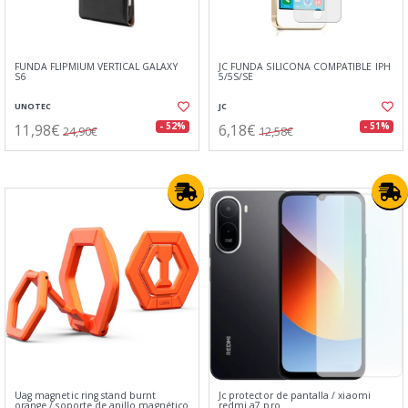
FUNDA FLIPMIUM VERTICAL GALAXY
JC FUNDA SILICONA COMPATIBLE IPH
S6
5/5S/SE
UNOTEC
JC
11,98€
6,18€
- 52%
- 51%
24,90€
12,58€
Uag magnetic ring stand burnt
Jc protector de pantalla / xiaomi
orange / soporte de anillo magnético
redmi a7 pro