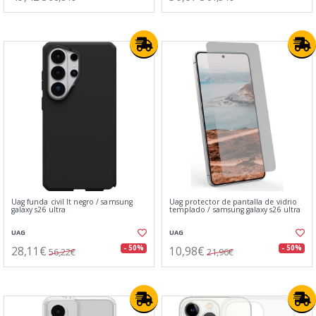
Uag funda civil lt negro / samsung
Uag protector de pantalla de vidrio
galaxy s26 ultra
templado / samsung galaxy s26 ultra
UAG
UAG
28,11€
10,98€
- 50%
- 50%
56,22€
21,96€