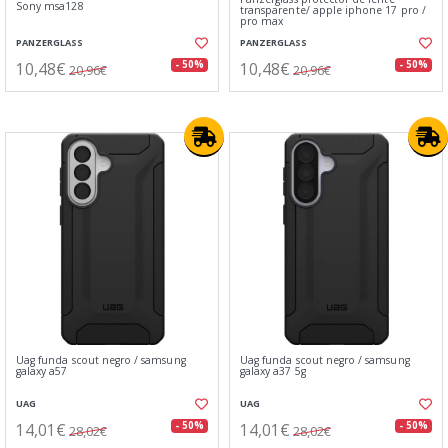
Sony msa128
transparente/ apple iphone 17 pro /
pro max
PANZERGLASS
PANZERGLASS
10,48€
10,48€
- 50%
- 50%
20,96€
20,96€
Uag funda scout negro / samsung
Uag funda scout negro / samsung
galaxy a57
galaxy a37 5g
UAG
UAG
14,01€
14,01€
- 50%
- 50%
28,02€
28,02€