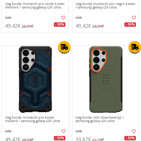
Uag funda monarch pro verde kevlar
Uag funda monarch pro negro kevlar
element / samsung galaxy s26 ultra
/ samsung galaxy s26 ultra
UAG
UAG
49,42€
49,42€
- 50%
- 50%
98,84€
98,84€
Uag funda monarch pro kevlar
Uag funda civil oliva/naranja /
mallard / samsung galaxy s26 ultra
samsung galaxy s26 ultra
UAG
UAG
49,42€
30,67€
- 50%
- 50%
98,84€
61,34€