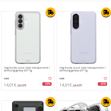
Uag funda scout clear transparente /
Uag funda scout clear transparente /
samsung galaxy a57 5g
samsung galaxy a37 5g
UAG
UAG
14,01€
14,01€
- 50%
- 50%
28,02€
28,02€