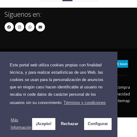
Síguenos en:
Este portal web utiliza cookies propias con finalidad
técnica, y para realizar estadísticas de uso Web, las
cookies se usan para la personalización de anuncios
que en ningún caso hacen identificable al usuario no
Contacto
Aviso Legal
Condiciones de compra
Política de envíos
Política de devolución
Política de Privacidad
recaba ni cede datos de carácter personal de los
Política de Cookies
Sitemap
usuarios sin su conocimiento
Términos y condiciones
© 2026 - Todos los derechos reservados.
Más
¡Acepto!
Rechazar
Configurar
Información