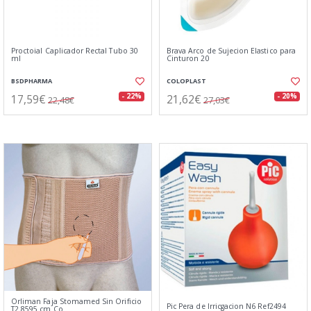
Proctoial Caplicador Rectal Tubo 30
Brava Arco de Sujecion Elastico para
ml
Cinturon 20
BSDPHARMA
COLOPLAST
17,59€
21,62€
- 22%
- 20%
22,48€
27,03€
Orliman Faja Stomamed Sin Orificio
Pic Pera de Irricgacion N6 Ref2494
T2 8595 cm Co