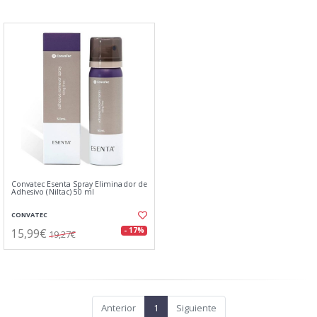
Convatec Esenta Spray Eliminador de
Adhesivo (Niltac) 50 ml
CONVATEC
15,99€
- 17%
19,27€
Anterior
1
Siguiente