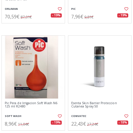
ORLIMAN
PIC
70,59€
7,96€
- 19%
- 19%
87,01€
9,81€
Pic Pera de Irrigacion Soft Wash N6
Esenta Skin Barrier Proteccion
125 ml R2480
Cutanea Spray 50
SOFT WASH
CONVATEC
8,96€
22,43€
- 19%
- 18%
11,04€
27,24€