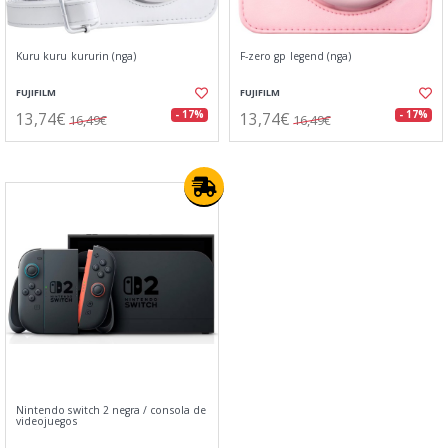
Kuru kuru kururin (nga)
F-zero gp legend (nga)
FUJIFILM
FUJIFILM
13,74€
13,74€
- 17%
- 17%
16,49€
16,49€
Nintendo switch 2 negra / consola de
videojuegos