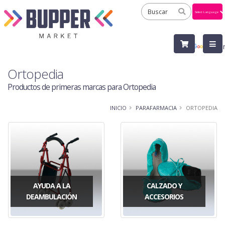
Powered
by
Tra
Ortopedia
Productos de primeras marcas para Ortopedia
INICIO
PARAFARMACIA
ORTOPEDIA
AYUDA A LA
CALZADO Y
DEAMBULACIÓN
ACCESORIOS