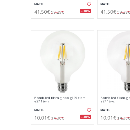
MATEL
MATEL
41,50€
41,50€
- 30%
59,29€
59,29€
Bomb.led filam.globo g125 clara
Bomb.led filam.gl
e27 12wn
e27 12wc
MATEL
MATEL
10,01€
10,01€
- 30%
14,30€
14,30€