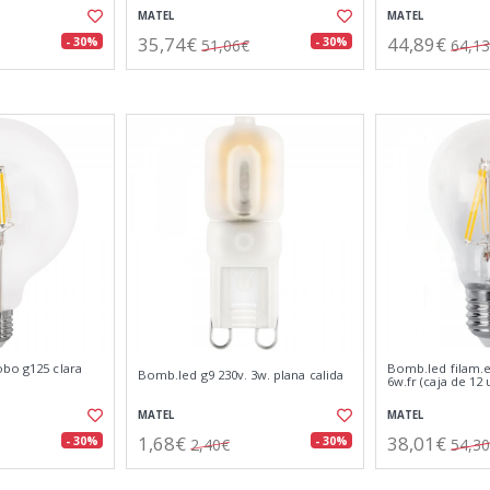
MATEL
MATEL
35,74€
44,89€
- 30%
- 30%
51,06€
64,1
obo g125 clara
Bomb.led filam.e
Bomb.led g9 230v. 3w. plana calida
6w.fr (caja de 12
MATEL
MATEL
1,68€
38,01€
- 30%
- 30%
2,40€
54,3