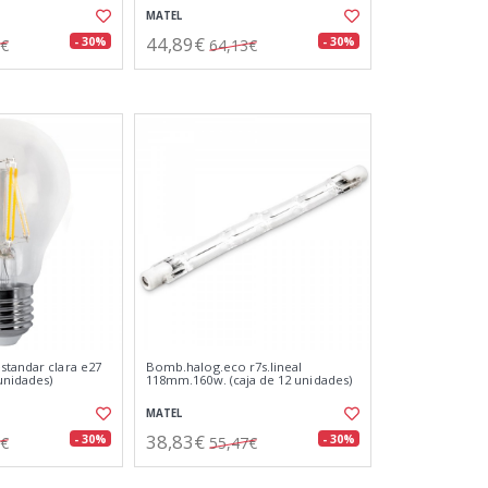
MATEL
44,89€
- 30%
- 30%
3€
64,13€
standar clara e27
Bomb.halog.eco r7s.lineal
 unidades)
118mm.160w. (caja de 12 unidades)
MATEL
38,83€
- 30%
- 30%
0€
55,47€