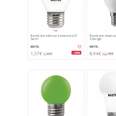
Bomb.led esferica 3 intensid.e27
Bomb.led smart wif
5w.fri
5,5w.rgb
MATEL
MATEL
1,37€
8,94€
- 30%
1,96€
12,78€