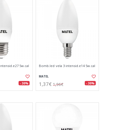
intensid.e27 5w.cal
Bomb.led vela 3 intensid.e14 5w.cal
MATEL
1,37€
- 30%
- 30%
1,96€