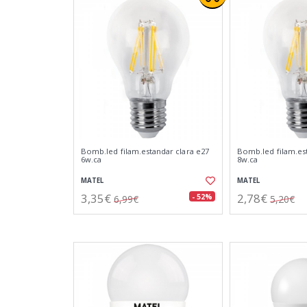
Bomb.led filam.estandar clara e27
Bomb.led filam.est
6w.ca
8w.ca
MATEL
MATEL
3,35€
2,78€
- 52%
6,99€
5,20€