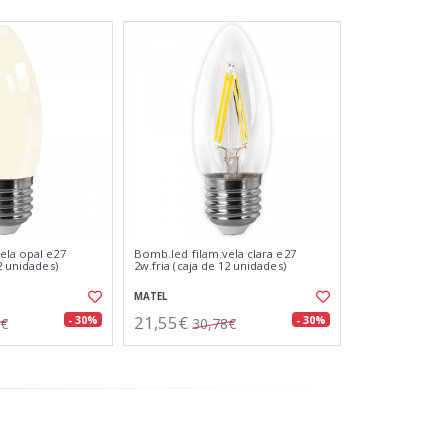
ela opal e27
Bomb.led filam.vela clara e27
12 unidades)
2w.fria (caja de 12 unidades)
MATEL
21,55€
- 30%
- 30%
8€
30,78€