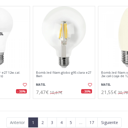
 e27 12w.cal.
Bomb.led filam.globo g95 clara e27
Bomb.led filam.v
s)
8wn
2w.cali (caja de 
MATEL
MATEL
7,47€
21,55€
- 30%
- 30%
10,67€
30,7
Anterior
1
2
3
4
5
…
17
Siguiente