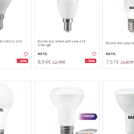
i esferic.e14
Bomb.led smart wifi vela e14
Bomb.led vela re
5,5w.rgb
MATEL
MATEL
8,94€
7,57€
- 30%
- 30%
12,78€
10,82€