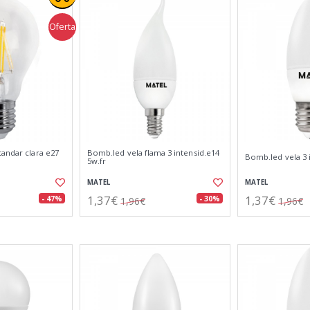
Oferta
andar clara e27
Bomb.led vela flama 3 intensid.e14
Bomb.led vela 3 
5w.fr
MATEL
MATEL
1,37€
1,37€
- 47%
- 30%
1,96€
1,96€