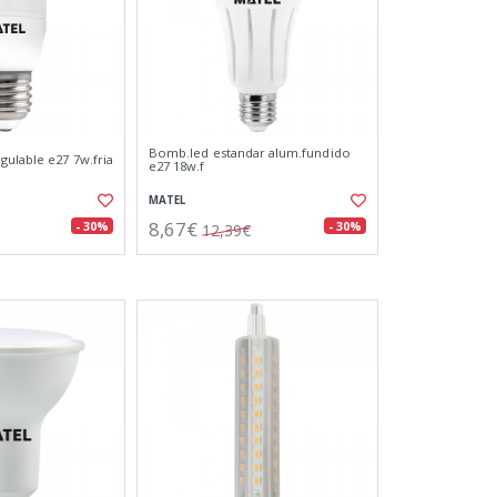
Bomb.led estandar alum.fundido
gulable e27 7w.fria
e27 18w.f
MATEL
8,67€
- 30%
- 30%
12,39€