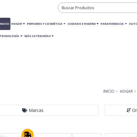
INICIO
HOGAR
PERFUMES Y COSMÉTICA
CUIDADO E HIGIENE
PARAFARMACIA
AUT
TECNOLOGÍA
MÁS CATEGORÍAS
INICIO
HOGAR
Marcas
Or