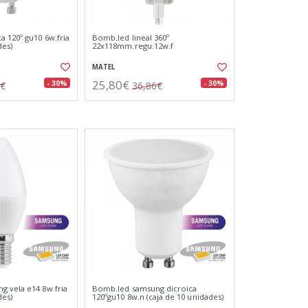
a 120º gu10 6w.fria
Bomb.led lineal 360º
des)
22x118mm.regu.12w.f
MATEL
25,80€
- 30%
- 30%
9€
36,86€
 vela e14 8w.fria
Bomb.led samsung dicroica
des)
120ºgu10 8w.n (caja de 10 unidades)