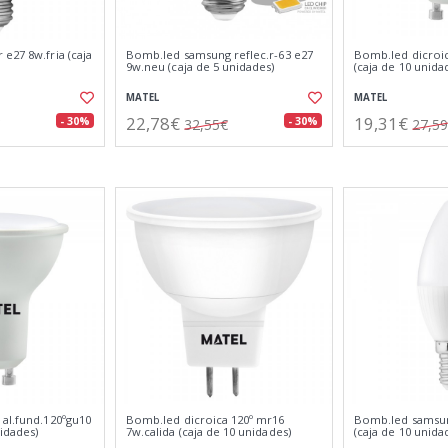
e27 8w.fria (caja
Bomb.led samsung reflec.r-63 e27
Bomb.led dicroic
9w.neu (caja de 5 unidades)
(caja de 10 unida
MATEL
MATEL
22,78€
19,31€
- 30%
- 30%
32,55€
27,5
 al.fund.120ºgu10
Bomb.led dicroica 120º mr16
Bomb.led samsung
nidades)
7w.calida (caja de 10 unidades)
(caja de 10 unida