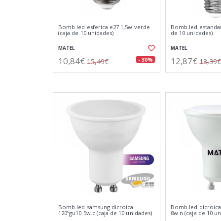
Bomb.led esferica e27 1,5w.verde
Bomb.led estandar 
(caja de 10 unidades)
de 10 unidades)
MATEL
MATEL
10,84€
12,87€
- 30%
15,49€
18,39€
Bomb.led samsung dicroica
Bomb.led dicroica
120ºgu10 5w.c (caja de 10 unidades)
8w.n (caja de 10 u