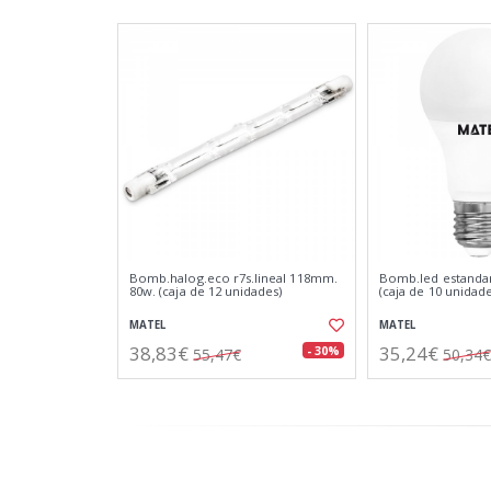
Bomb.halog.eco r7s.lineal 118mm.
Bomb.led estandar
80w. (caja de 12 unidades)
(caja de 10 unidade
MATEL
MATEL
38,83€
35,24€
- 30%
55,47€
50,34€