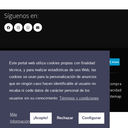
Síguenos en:
Este portal web utiliza cookies propias con finalidad
técnica, y para realizar estadísticas de uso Web, las
cookies se usan para la personalización de anuncios
que en ningún caso hacen identificable al usuario no
Contacto
Aviso Legal
Condiciones de compra
Política de envíos
Política de devolución
Política de Privacidad
recaba ni cede datos de carácter personal de los
Política de Cookies
Sitemap
usuarios sin su conocimiento
Términos y condiciones
© 2026 - Todos los derechos reservados.
Más
¡Acepto!
Rechazar
Configurar
Información