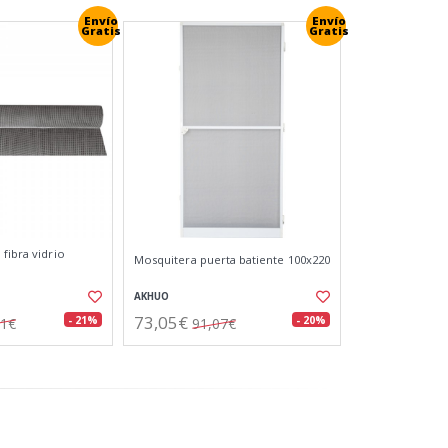
Envío
Envío
Gratis
Gratis
fibra vidrio
Mosquitera puerta batiente 100x220
AKHUO
73,05€
- 21%
- 20%
31€
91,07€