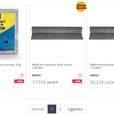
Envío
Gratis
ra moscas 25 g
Malla mosquitera fibra vidrio
Malla mosquitera 
1,0x30m
1,2x30m
AKHUO
AKHUO
77,59€
92,23€
- 23%
- 22%
99,41€
117,
Anterior
1
2
Siguiente