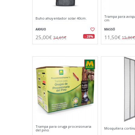
Trampa para avispa
Buho ahuyentador solar 40cm.
cm
AKHUO
MASSÓ
25,00€
11,50€
- 28%
34,65€
15,86€
Trampa para oruga procesionaria
Mosquitera cortina
del pino