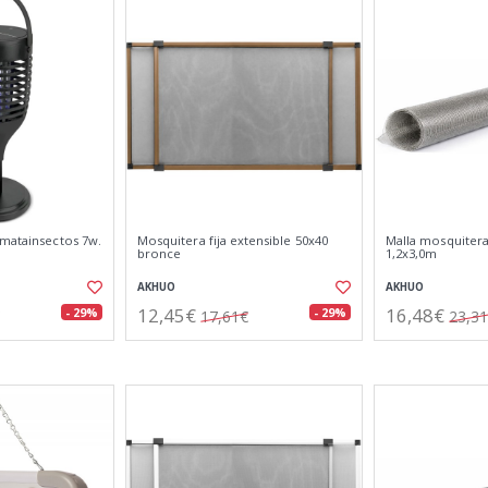
 matainsectos 7w.
Mosquitera fija extensible 50x40
Malla mosquitera 
bronce
1,2x3,0m
AKHUO
AKHUO
12,45€
16,48€
- 29%
- 29%
17,61€
23,3