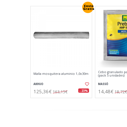
Envío
Gratis
Cebo granulado pa
Malla mosquitera aluminio 1,0x30m
(pack 5 unidades)
AKHUO
MASSÓ
125,36€
14,48€
- 23%
163,15€
18,72€