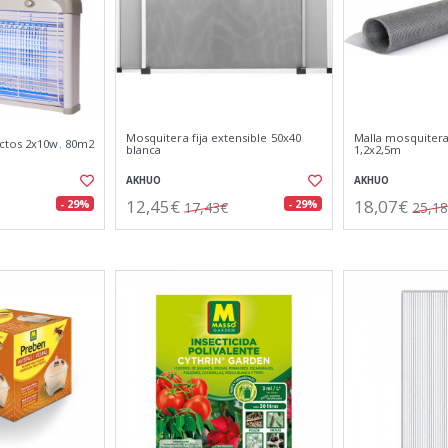
Mosquitera fija extensible 50x40
Malla mosquitera
ctos 2x10w. 80m2
blanca
1,2x2,5m
AKHUO
AKHUO
12,45€
18,07€
- 29%
- 29%
17,43€
25,1