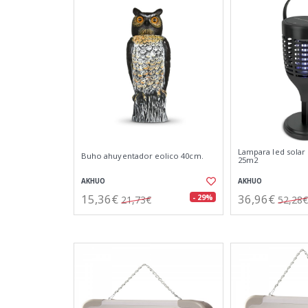
Lampara led solar
Buho ahuyentador eolico 40cm.
25m2
AKHUO
AKHUO
15,36€
36,96€
- 29%
21,73€
52,28€