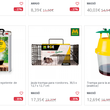
AKHUO
MASSÓ
8,39€
40,03€
- 27%
- 27%
11,50€
54,5
repelente de
Jaula trampa para roedores, 30,5 x
Trampa para la av
12,7 x 12,7 cm
(asiática)
MASSÓ
MASSÓ
17,35€
12,69€
- 25%
- 25%
23,22€
16,9