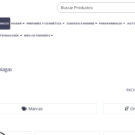
INICIO
HOGAR
PERFUMES Y COSMÉTICA
CUIDADO E HIGIENE
PARAFARMACIA
AUT
TECNOLOGÍA
MÁS CATEGORÍAS
plagas
INIC
Marcas
Or