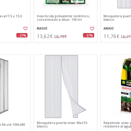
s ø17,5 x 15,5
Insecticida polivalente sistémico,
Mosquitera puer
concentrado a diluir, 100 ml
blanco
MASSÓ
AKHUO
13,62€
11,76€
- 27%
- 27%
18,78€
16,2
Mosquitera puerta iman 90x210
Repelente solar 
 fib.vid.100x240
blanco
resistente al agua