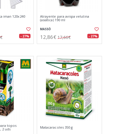
ta iman 120x240
Atrayente para avispa velutina
(asiática) 190 ml
MASSÓ
12,86€
- 27%
- 27%
1€
17,66€
para topos
Matacaracoles 350 g
, 2 uds