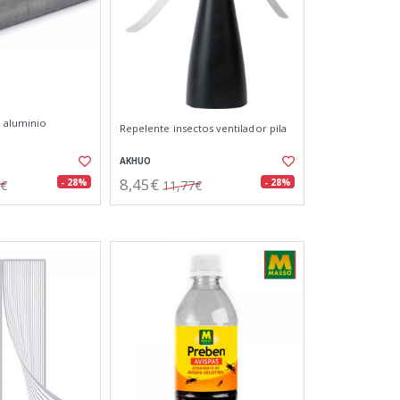
 aluminio
Repelente insectos ventilador pila
AKHUO
8,45€
- 28%
- 28%
8€
11,77€