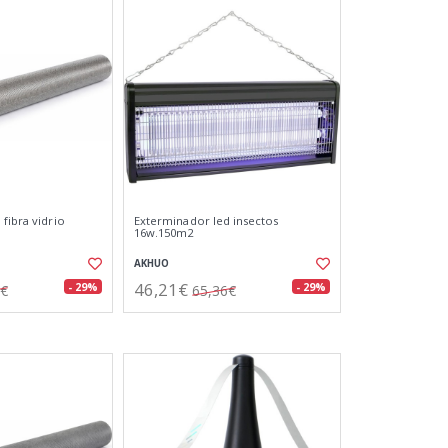
fibra vidrio
Exterminador led insectos
16w.150m2
AKHUO
46,21€
- 29%
- 29%
1€
65,36€