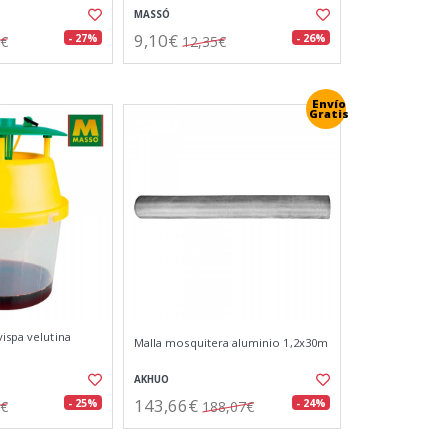
MASSÓ
9,10€
- 27%
- 26%
4€
12,35€
Envío
Gratis
ispa velutina
Malla mosquitera aluminio 1,2x30m
AKHUO
143,66€
- 25%
- 24%
0€
188,07€