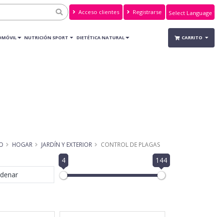
Acceso clientes
Registrarse
Powered by
Translate
OMÓVIL
NUTRICIÓN SPORT
DIETÉTICA NATURAL
CARRITO
IO
HOGAR
JARDÍN Y EXTERIOR
CONTROL DE PLAGAS
4
144
denar