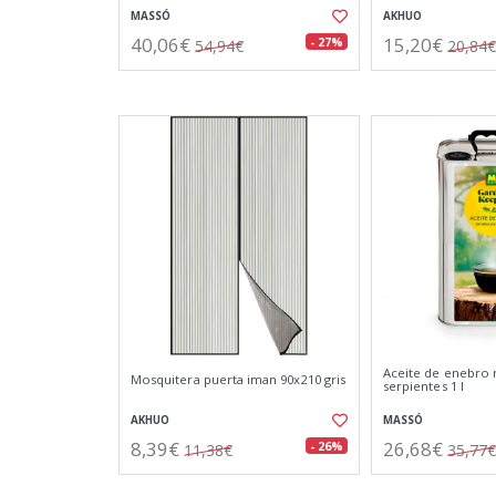
MASSÓ
AKHUO
40,06€
15,20€
- 27%
54,94€
20,84€
Aceite de enebro 
Mosquitera puerta iman 90x210 gris
serpientes 1 l
AKHUO
MASSÓ
8,39€
26,68€
- 26%
11,38€
35,77€