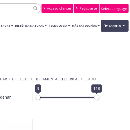
Acceso clientes
Registrarse
Powered by
Translate
 SPORT
DIETÉTICA NATURAL
TECNOLOGÍA
MÁS CATEGORÍAS
CARRITO
GAR
BRICOLAJE
HERRAMIENTAS ELÉCTRICAS
LIJADO
3
118
denar