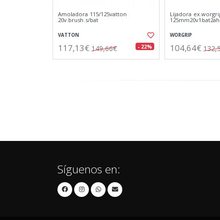
Amoladora 115/125vatton
Lijadora ex.worgri
20v.brush.s/bat
125mm20v1bat2ah
VATTON
WORGRIP
117,13€
104,64€
- 22%
149,66€
132,
Síguenos en: