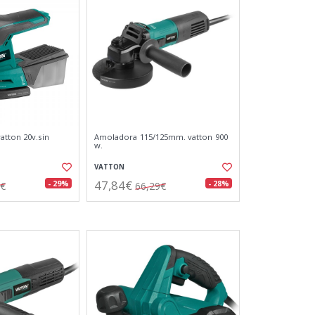
atton 20v.sin
Amoladora 115/125mm. vatton 900
w.
VATTON
47,84€
- 29%
- 28%
4€
66,29€