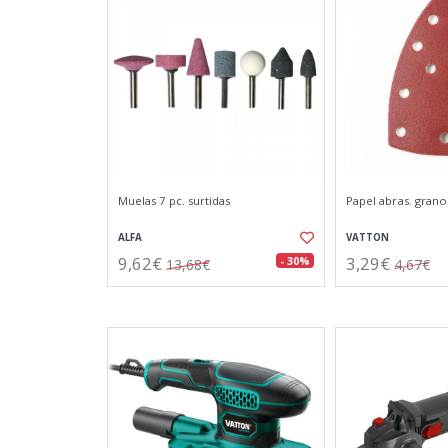
Muelas 7 pc. surtidas
Papel abras. grano1
ALFA
VATTON
9,62€
3,29€
- 30%
13,68€
4,67€