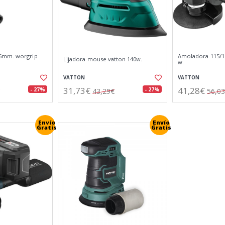
5mm. worgrip
Amoladora 115/1
Lijadora mouse vatton 140w.
w.
VATTON
VATTON
31,73€
41,28€
- 27%
- 27%
43,29€
56,0
Envío
Envío
Gratis
Gratis