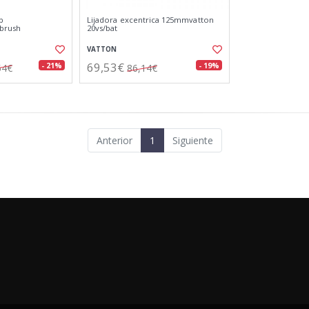
p
Lijadora excentrica 125mmvatton
brush
20vs/bat
VATTON
69,53€
- 21%
- 19%
54€
86,14€
Anterior
1
Siguiente