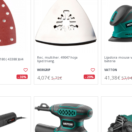
Rec. multiher. 49047 hoja
Lijadora mouse v
80 ( 43388 )bl4
lijad.triang.
bateria
WORGRIP
VATTON
4,07€
41,38€
- 30%
- 29%
5,72€
57,9