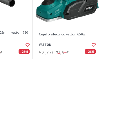
25mm. vatton 750
Cepillo electrico vatton 650w.
VATTON
52,77€
- 26%
- 26%
3€
71,61€