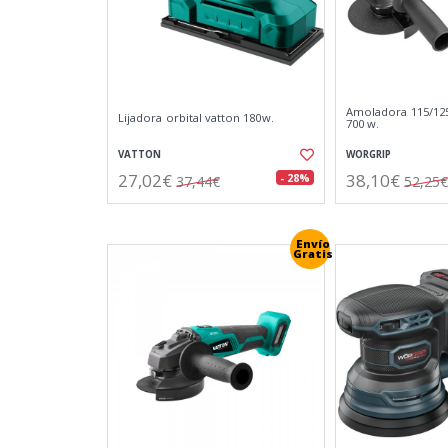
Amoladora 115/12
Lijadora orbital vatton 180w.
700 w.
VATTON
WORGRIP
27,02€
38,10€
- 28%
37,44€
52,25€
Envío
Gratis