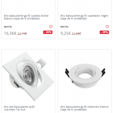
Aro basculante gu10 cuadra.doble
Aro basculante gu10 cuadrado negro
blanco (caja de 6 unidades)
(caja de 6 unidades)
MATEL
MATEL
16,36€
9,25€
- 28%
- 28%
22,79€
12,88€
Aro led basculante ip20
Aro basculante gu10 redondo blanco
cua.blan.7w.3cct
(caja de 6 unidades)