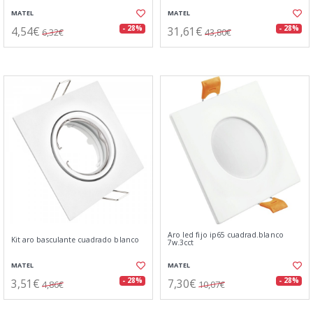
MATEL
MATEL
4,54€
31,61€
- 28%
- 28%
6,32€
43,80€
Aro led fijo ip65 cuadrad.blanco
Kit aro basculante cuadrado blanco
7w.3cct
MATEL
MATEL
3,51€
7,30€
- 28%
- 28%
4,86€
10,07€