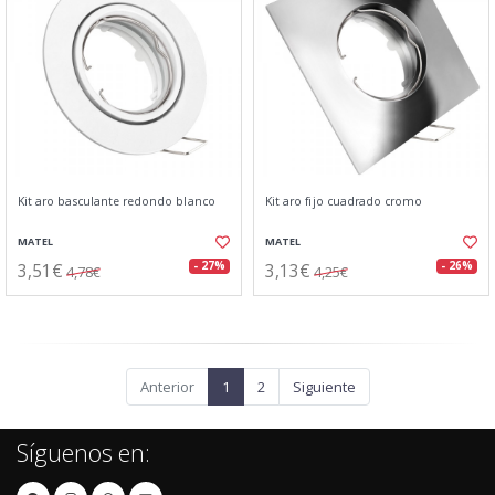
Kit aro basculante redondo blanco
Kit aro fijo cuadrado cromo
MATEL
MATEL
3,51€
3,13€
- 27%
- 26%
4,78€
4,25€
Anterior
1
2
Siguiente
Síguenos en: