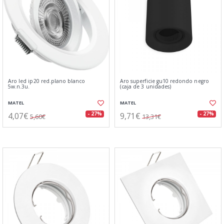
Aro led ip20 red.plano blanco
Aro superficie gu10 redondo negro
5w.n.3u.
(caja de 3 unidades)
MATEL
MATEL
4,07€
9,71€
- 27%
- 27%
5,60€
13,31€