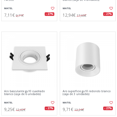
MATEL
MATEL
7,11€
12,94€
- 27%
- 27%
9,71€
17,66€
Aro basculante gu10 cuadrado
Aro superficie gu10 redondo blanco
blanco (caja de 6 unidades)
(caja de 3 unidades)
MATEL
MATEL
9,25€
9,71€
- 27%
- 27%
12,62€
13,24€