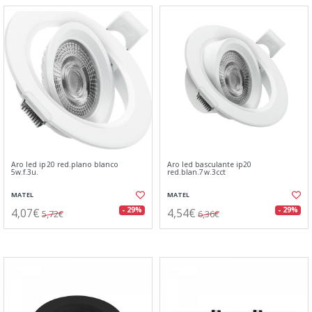
Aro led ip20 red.plano blanco
Aro led basculante ip20
5w.f.3u.
red.blan.7w.3cct
MATEL
MATEL
4,07€
4,54€
- 29%
- 29%
5,72€
6,36€