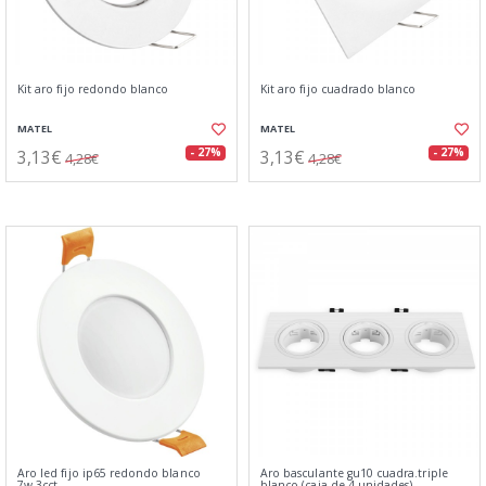
Kit aro fijo redondo blanco
Kit aro fijo cuadrado blanco
MATEL
MATEL
3,13€
3,13€
- 27%
- 27%
4,28€
4,28€
Aro led fijo ip65 redondo blanco
Aro basculante gu10 cuadra.triple
7w.3cct
blanco (caja de 4 unidades)