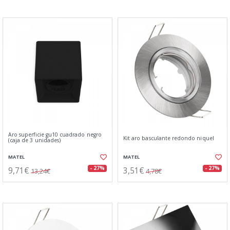
Aro superficie gu10 cuadrado negro
Kit aro basculante redondo niquel
(caja de 3 unidades)
MATEL
MATEL
9,71€
3,51€
- 27%
- 27%
13,24€
4,78€