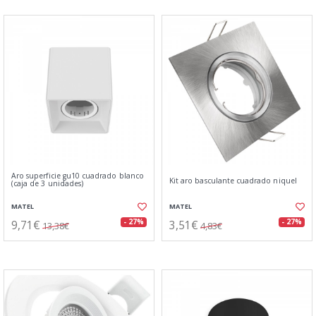
Aro superficie gu10 cuadrado blanco
Kit aro basculante cuadrado niquel
(caja de 3 unidades)
MATEL
MATEL
9,71€
3,51€
- 27%
- 27%
13,38€
4,83€