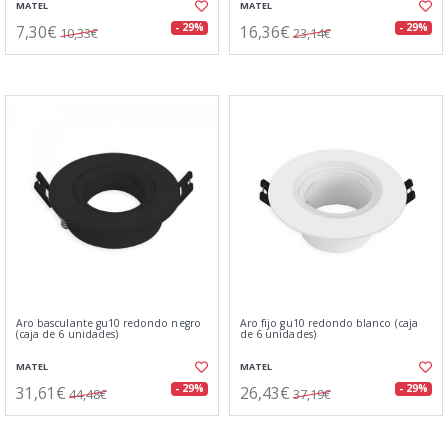
MATEL
MATEL
7,30€
16,36€
- 29%
- 29%
10,33€
23,14€
Aro basculante gu10 redondo negro
Aro fijo gu10 redondo blanco (caja
(caja de 6 unidades)
de 6 unidades)
MATEL
MATEL
31,61€
26,43€
- 29%
- 29%
44,48€
37,19€