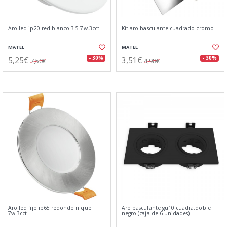
Aro led ip20 red.blanco 3-5-7w.3cct
Kit aro basculante cuadrado cromo
MATEL
MATEL
5,25€
3,51€
- 30%
- 30%
7,50€
4,98€
Aro led fijo ip65 redondo niquel
Aro basculante gu10 cuadra.doble
7w.3cct
negro (caja de 6 unidades)