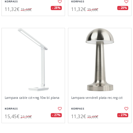
KORPASS
KORPASS
11,32€
11,32€
- 28%
- 28%
15,68€
15,68€
Lampara cable cct+reg.10w bl.plana
Lampara vendrell plata rec.reg.cct
KORPASS
KORPASS
15,45€
11,32€
- 27%
- 27%
21,30€
15,60€