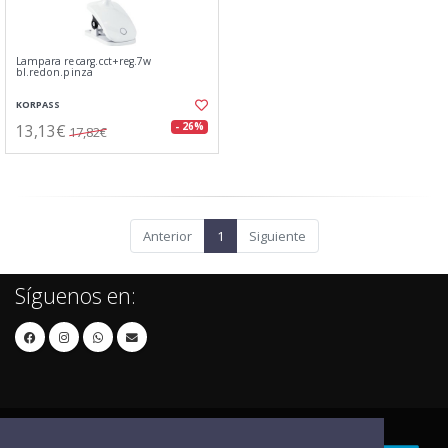
Lampara recarg.cct+reg.7w
bl.redon.pinza
KORPASS
13,13€
- 26%
17,82€
Anterior
1
Siguiente
Síguenos en: