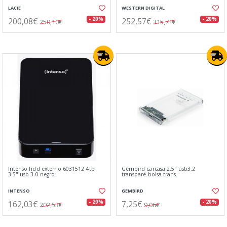
LACIE
WESTERN DIGITAL
200,08€
252,57€
- 20%
- 20%
250,10€
315,71€
Intenso hdd externo 6031512 4tb
Gembird carcasa 2.5" usb3.2
3.5" usb 3.0 negro
transpare.bolsa trans.
INTENSO
GEMBIRD
162,03€
7,25€
- 20%
- 20%
202,53€
9,06€