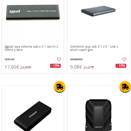
Iggual caja externa usb-c 3.1 ssd m.2
Gembird caja usb 3.1 2.5 '' usb-c
nvme y sata
alum.cepill gris
IGGUAL
GEMBIRD
17,60€
9,08€
- 19%
- 19%
21,85€
11,27€