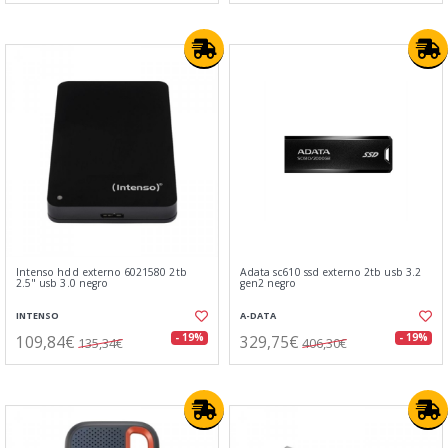
Intenso hdd externo 6021580 2tb
Adata sc610 ssd externo 2tb usb 3.2
2.5" usb 3.0 negro
gen2 negro
INTENSO
A-DATA
109,84€
329,75€
- 19%
- 19%
135,34€
406,30€