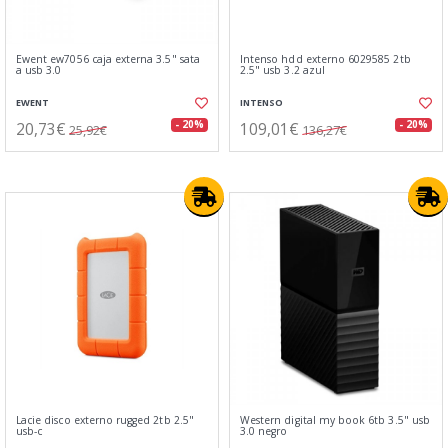
Ewent ew7056 caja externa 3.5" sata
Intenso hdd externo 6029585 2tb
a usb 3.0
2.5" usb 3.2 azul
EWENT
INTENSO
20,73€
109,01€
- 20%
- 20%
25,92€
136,27€
Lacie disco externo rugged 2tb 2.5"
Western digital my book 6tb 3.5" usb
usb-c
3.0 negro