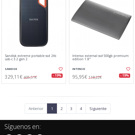
Sandisk extreme portable ssd 2tb
Intenso external ssd 500gb premium
usb-c 3.2 gen 2
edition 1.8"
SANDISK
INTENSO
329,11€
95,95€
- 19%
- 19%
405,51€
118,22€
Anterior
1
2
3
4
Siguiente
Síguenos en: