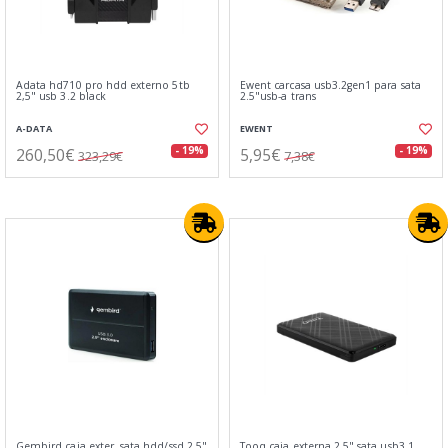
Adata hd710 pro hdd externo 5tb
Ewent carcasa usb3.2gen1 para sata
2,5" usb 3.2 black
2.5"usb-a trans
A-DATA
EWENT
260,50€
5,95€
- 19%
- 19%
323,29€
7,38€
Gembird caja exter. sata hdd/ssd 2.5"
Tooq caja externa 2,5" sata usb3.1