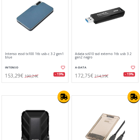
Intenso essd tx100 1tb usb-c 3.2 gen1
Adata sc610 ssd externo 1tb usb 3.2
blue
gen2 negro
INTENSO
A-DATA
153,29€
172,75€
- 19%
- 19%
190,24€
214,39€