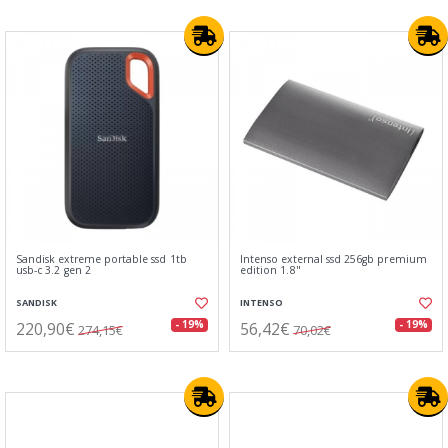
Sandisk extreme portable ssd 1tb
Intenso external ssd 256gb premium
usb-c 3.2 gen 2
edition 1.8"
SANDISK
INTENSO
220,90€
56,42€
- 19%
- 19%
274,15€
70,02€