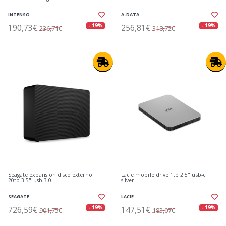
INTENSO
A-DATA
190,73€
256,81€
- 19%
- 19%
236,71€
318,72€
Seagate expansion disco externo
Lacie mobile drive 1tb 2.5" usb-c
20tb 3.5" usb 3.0
silver
SEAGATE
LACIE
726,59€
147,51€
- 19%
- 19%
901,75€
183,07€