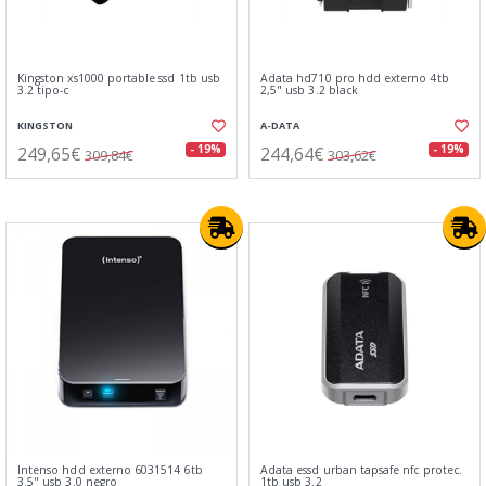
Kingston xs1000 portable ssd 1tb usb
Adata hd710 pro hdd externo 4tb
3.2 tipo-c
2,5" usb 3.2 black
KINGSTON
A-DATA
249,65€
244,64€
- 19%
- 19%
309,84€
303,62€
Intenso hdd externo 6031514 6tb
Adata essd urban tapsafe nfc protec.
3.5" usb 3.0 negro
1tb usb 3.2