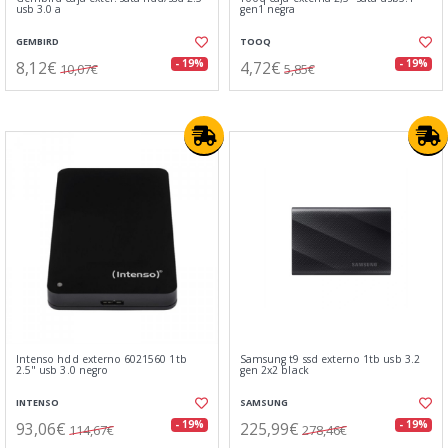
usb 3.0 a
gen1 negra
GEMBIRD
TOOQ
8,12€
4,72€
- 19%
- 19%
10,07€
5,85€
Intenso hdd externo 6021560 1tb
Samsung t9 ssd externo 1tb usb 3.2
2.5" usb 3.0 negro
gen 2x2 black
INTENSO
SAMSUNG
93,06€
225,99€
- 19%
- 19%
114,67€
278,46€