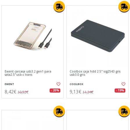
Ewent carcasa usb3.2 gen1 para
Coolbox caja hdd 2.5" scg2543 gris
sata2.5"usb-c trans
usb3.0 gris
EWENT
COOLBOX
8,42€
9,13€
- 20%
- 19%
10,52€
11,34€