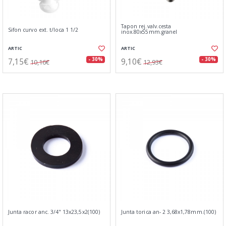
Tapon rej.valv.cesta
Sifon curvo ext. t/loca 1 1/2
inox.80x55mm.granel
ARTIC
ARTIC
7,15€
9,10€
- 30%
- 30%
10,16€
12,93€
Junta racor anc. 3/4" 13x23,5x2(100)
Junta torica an- 2 3,68x1,78mm.(100)