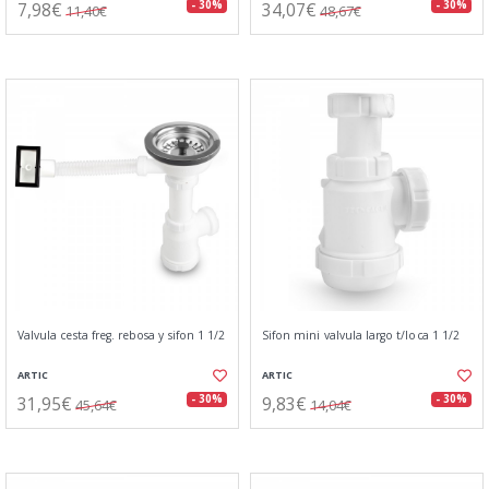
7,98€
34,07€
- 30%
- 30%
11,40€
48,67€
Valvula cesta freg. rebosa y sifon 1 1/2
Sifon mini valvula largo t/loca 1 1/2
ARTIC
ARTIC
31,95€
9,83€
- 30%
- 30%
45,64€
14,04€