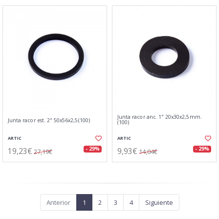
Junta racor anc. 1" 20x30x2,5mm.
Junta racor est. 2" 50x56x2,5(100)
(100)
ARTIC
ARTIC
19,23€
9,93€
- 29%
- 29%
27,19€
14,04€
Anterior
1
2
3
4
Siguiente