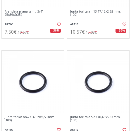
Arandela plana sanit. 3/4"
Junta torica an-13 17,13x2,62mm.
25x59x2(25)
(100)
ARTIC
ARTIC
7,50€
10,57€
- 30%
- 30%
10,67€
15,03€
Junta torica an-27 37,69x3,53mm.
Junta torica an-29 40,65x5,33mm.
(100)
(100)
ARTIC
ARTIC