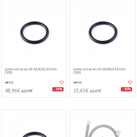
Junta torica an-30 43,82x5,33mm.
Junta torica an-26 36,09x3,53mm.
(100)
(100)
ARTIC
ARTIC
48,96€
23,65€
- 30%
- 30%
69,59€
33,61€