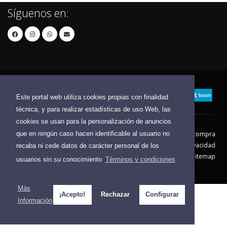
Síguenos en:
Este portal web utiliza cookies propias con finalidad
técnica, y para realizar estadísticas de uso Web, las
cookies se usan para la personalización de anuncios
que en ningún caso hacen identificable al usuario no
Contacto
Aviso Legal
Condiciones de compra
Política de envíos
Política de devolución
Política de Privacidad
recaba ni cede datos de carácter personal de los
Política de Cookies
Sitemap
usuarios sin su conocimiento
Términos y condiciones
© 2026 - Todos los derechos reservados.
Más
¡Acepto!
Rechazar
Configurar
Información