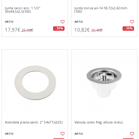
Junta racor anc. 1 1/2"
Junta torica an-14 18,72x2,62mm.
30x44,5x2,5(100)
(100)
ARTIC
ARTIC
17,97€
10,82€
- 30%
- 30%
25,68€
15,46€
Arandela plana sanit. 2" 54x77x2(25)
Valvula cesto freg. altura reduc.
ARTIC
ARTIC