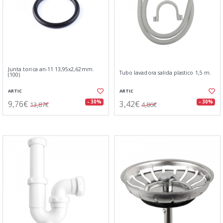
Junta torica an-11 13,95x2,62mm.
Tubo lavadora salida plastico 1,5 m.
(100)
ARTIC
ARTIC
9,76€
3,42€
- 30%
- 30%
13,87€
4,86€