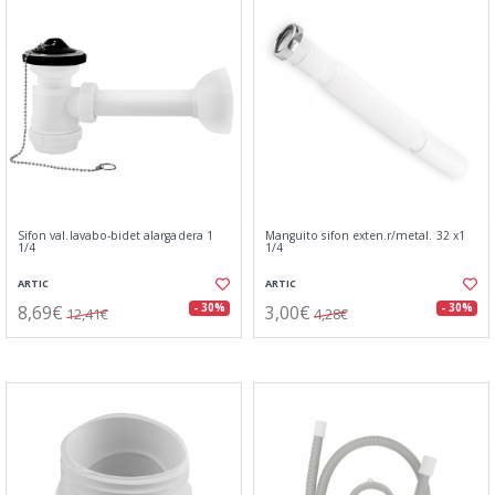
Sifon val.lavabo-bidet alargadera 1
Manguito sifon exten.r/metal. 32 x1
1/4
1/4
ARTIC
ARTIC
8,69€
3,00€
- 30%
- 30%
12,41€
4,28€