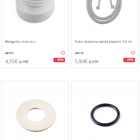
Manguito recto w.c.
Tubo lavadora salida plastico 3,0 m.
ARTIC
ARTIC
4,35€
5,84€
- 30%
- 30%
6,19€
8,31€