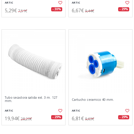
ARTIC
ARTIC
5,29€
6,67€
- 30%
- 29%
7,51€
9,44€
Tubo secadora salida ext. 3 m. 127
Cartucho ceramico 40 mm.
mm.
ARTIC
ARTIC
19,94€
6,81€
- 29%
- 29%
28,20€
9,63€