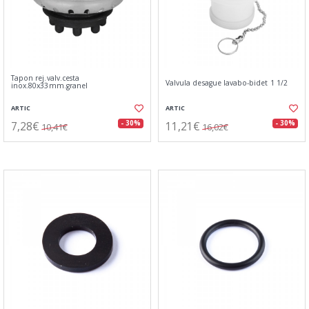
Tapon rej.valv.cesta
Valvula desague lavabo-bidet 1 1/2
inox.80x33mm.granel
ARTIC
ARTIC
7,28€
11,21€
- 30%
- 30%
10,41€
16,02€