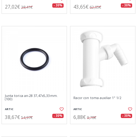
27,02€
43,65€
- 30%
- 30%
38,41€
62,05€
Junta torica an-28 37,47x5,33mm.
Racor con toma auxiliar 1" 1/2
(100)
ARTIC
ARTIC
38,67€
6,88€
- 30%
- 30%
54,97€
9,78€