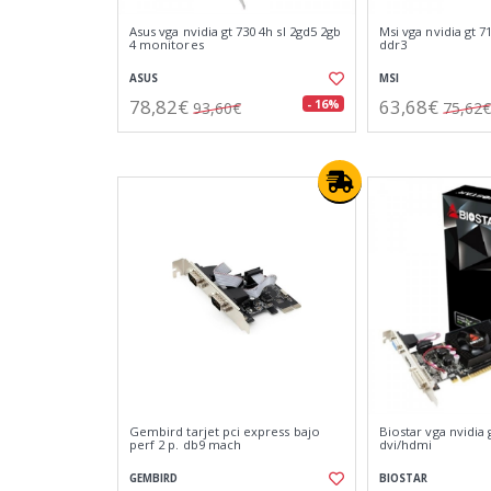
Asus vga nvidia gt 730 4h sl 2gd5 2gb
Msi vga nvidia gt 7
4 monitores
ddr3
ASUS
MSI
78,82€
63,68€
- 16%
93,60€
75,62€
Gembird tarjet pci express bajo
Biostar vga nvidia 
perf 2 p. db9 mach
dvi/hdmi
GEMBIRD
BIOSTAR