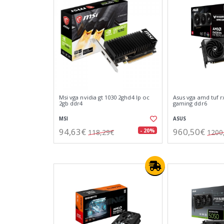
Msi vga nvidia gt 1030 2ghd4 lp oc
Asus vga amd tuf r
2gb ddr4
gaming ddr6
MSI
ASUS
94,63€
960,50€
- 20%
118,29€
1200