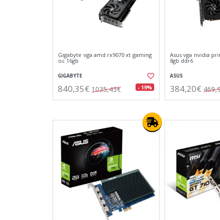
Gigabyte vga amd rx9070 xt gaming
Asus vga nvidia pr
oc 16gb
8gb ddr6
GIGABYTE
ASUS
840,35€
384,20€
- 19%
1035,43€
469,