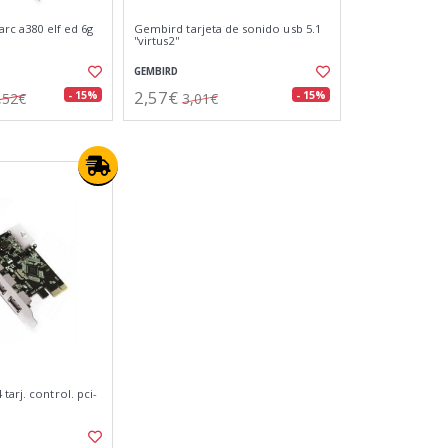
arc a380 elf ed 6g
Gembird tarjeta de sonido usb 5.1
''virtus2''
GEMBIRD
2,57€
- 15%
- 15%
,52€
3,01€
tarj. control. pci-