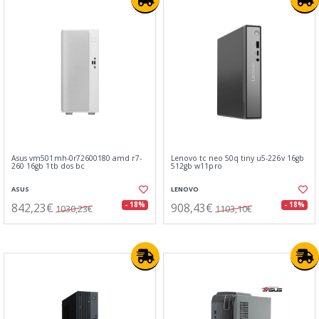
Asus vm501mh-0r72600180 amd r7-
Lenovo tc neo 50q tiny u5-226v 16gb
260 16gb 1tb dos bc
512gb w11pro
ASUS
LENOVO
842,23€
908,43€
- 18%
- 18%
1030,23€
1103,10€