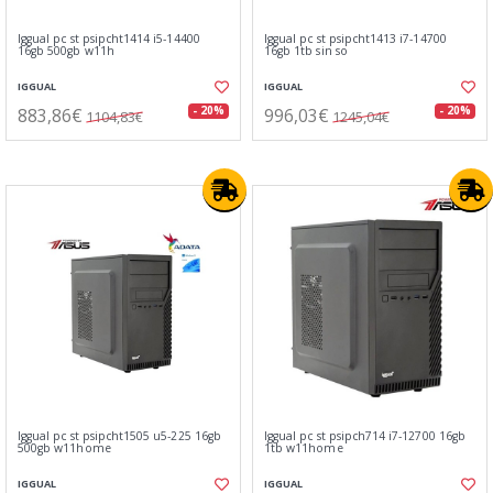
Iggual pc st psipcht1414 i5-14400
Iggual pc st psipcht1413 i7-14700
16gb 500gb w11h
16gb 1tb sin so
IGGUAL
IGGUAL
883,86€
996,03€
- 20%
- 20%
1104,83€
1245,04€
Iggual pc st psipcht1505 u5-225 16gb
Iggual pc st psipch714 i7-12700 16gb
500gb w11home
1tb w11home
IGGUAL
IGGUAL