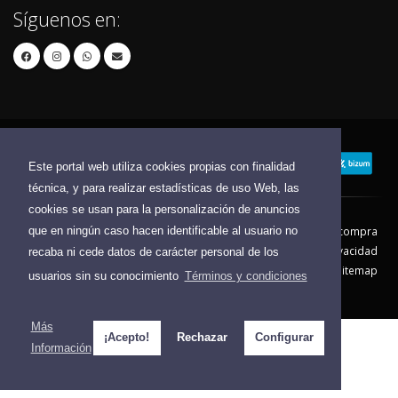
Síguenos en:
Este portal web utiliza cookies propias con finalidad
técnica, y para realizar estadísticas de uso Web, las
cookies se usan para la personalización de anuncios
que en ningún caso hacen identificable al usuario no
Contacto
Aviso Legal
Condiciones de compra
Política de envíos
Política de devolución
Política de Privacidad
recaba ni cede datos de carácter personal de los
Política de Cookies
Sitemap
usuarios sin su conocimiento
Términos y condiciones
© 2026 - Todos los derechos reservados.
Más
¡Acepto!
Rechazar
Configurar
Información