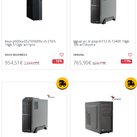
Asus p500sv-05210h009x c5-210h
Iggual pc st psipch712 i5-12400 16gb
16gb 512gb w11pro
1tb w11home
ASUS BUSINESS
IGGUAL
954,51€
765,90€
- 18%
- 17%
1159,05€
923,19€