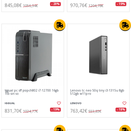
845,08€
970,76€
- 20%
- 19%
1056,34€
1204,78€
Iggual pc sff psipch802 i7-12700 16gb
Lenovo tc neo 50q tiny i3-1315u 8gb
1tb sin so
512gb w11pro
IGGUAL
LENOVO
831,70€
763,42€
- 19%
- 18%
1024,77€
933,83€