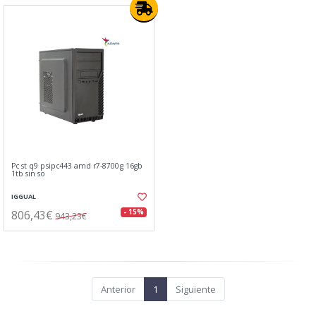
Pc st q9 psipc443 amd r7-8700g 16gb
1tb sin so
IGGUAL
806,43€
- 15%
943,23€
Anterior
1
Siguiente