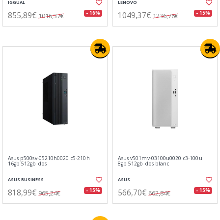
IGGUAL
LENOVO
855,89€
1049,37€
- 16%
- 15%
1016,37€
1236,76€
Asus p500sv-05210h0020 c5-210h
Asus v501mv-03100u0020 c3-100u
16gb 512gb dos
8gb 512gb dos blanc
ASUS BUSINESS
ASUS
818,99€
566,70€
- 15%
- 15%
965,24€
662,84€