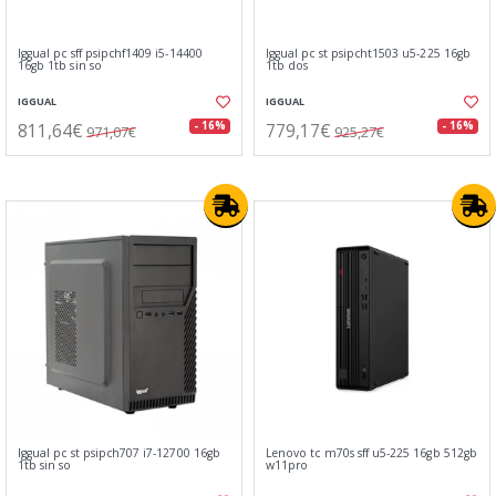
Iggual pc sff psipchf1409 i5-14400
Iggual pc st psipcht1503 u5-225 16gb
16gb 1tb sin so
1tb dos
IGGUAL
IGGUAL
811,64€
779,17€
- 16%
- 16%
971,07€
925,27€
Iggual pc st psipch707 i7-12700 16gb
Lenovo tc m70s sff u5-225 16gb 512gb
1tb sin so
w11pro