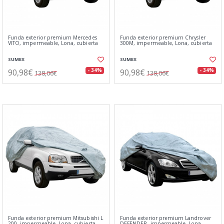
Funda exterior premium Mercedes
Funda exterior premium Chrysler
VITO, impermeable, Lona, cubierta
300M, impermeable, Lona, cubierta
SUMEX
SUMEX
90,98€
90,98€
- 34%
- 34%
138,06€
138,06€
Funda exterior premium Mitsubishi L
Funda exterior premium Landrover
200, impermeable, Lona, cubierta
DEFENDER, impermeable, Lona,