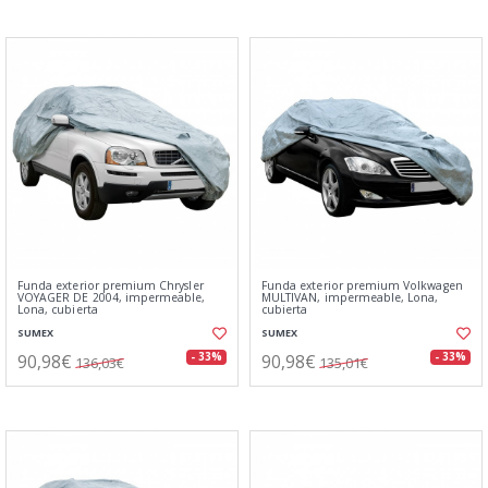
Funda exterior premium Chrysler
Funda exterior premium Volkwagen
VOYAGER DE 2004, impermeable,
MULTIVAN, impermeable, Lona,
Lona, cubierta
cubierta
SUMEX
SUMEX
90,98€
90,98€
- 33%
- 33%
136,03€
135,01€