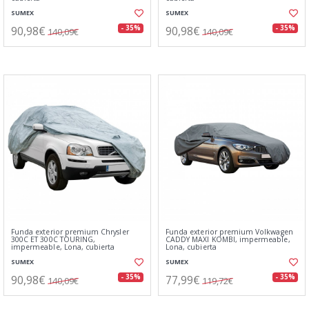
SUMEX
SUMEX
90,98€
90,98€
- 35%
- 35%
140,09€
140,09€
Funda exterior premium Chrysler
Funda exterior premium Volkwagen
300C ET 300C TOURING,
CADDY MAXI KOMBI, impermeable,
impermeable, Lona, cubierta
Lona, cubierta
SUMEX
SUMEX
90,98€
77,99€
- 35%
- 35%
140,09€
119,72€