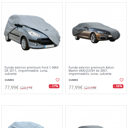
Funda exterior premium Ford C-MAX
Funda exterior premium Aston
DE 2011, impermeable, Lona,
Martin VANQUISH de 2007,
cubierta
impermeable, Lona, cubierta
SUMEX
SUMEX
77,99€
77,99€
- 37%
- 36%
123,21€
121,56€