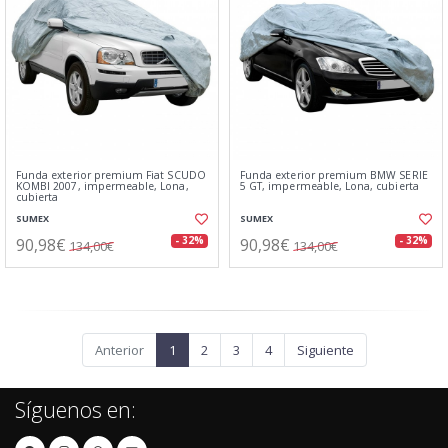
Funda exterior premium Fiat SCUDO
Funda exterior premium BMW SERIE
KOMBI 2007, impermeable, Lona,
5 GT, impermeable, Lona, cubierta
cubierta
SUMEX
SUMEX
90,98€
90,98€
- 32%
- 32%
134,00€
134,00€
Anterior
1
2
3
4
Siguiente
Síguenos en: