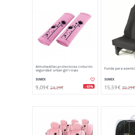
Almohadillas protectoras cinturón
Funda para asient
seguridad urban girl rosas
SUMEX
SUMEX
9,09€
15,59€
- 63%
24,29€
30,29€