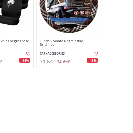
xtiles negras rose
Funda Volante Negra estilo
Británico
CAR+ACCESORIES
31,84€
- 14%
- 13%
9€
36,64€