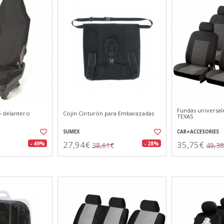
Fundas universal
o delantero
Cojin Cinturón para Embarazadas
TEXAS
SUMEX
CAR+ACCESORIES
27,94€
35,75€
- 49%
- 28%
38,61€
49,3