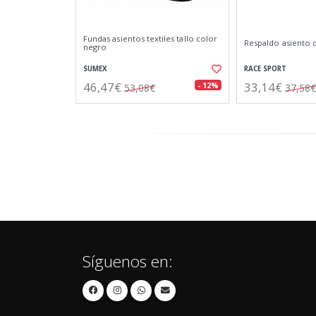
Fundas asientos textiles tallo color
Respaldo asiento 
negro
SUMEX
RACE SPORT
46,47€
33,14€
- 12%
53,08€
37,58€
Síguenos en: