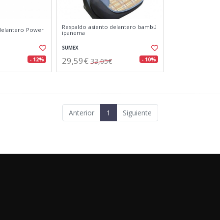
Respaldo asiento delantero bambú
delantero Power
ipanema
SUMEX
29,59€
- 12%
- 10%
33,05€
Anterior
1
Siguiente