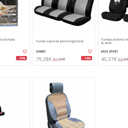
Acolchada
Fundas asiento te
Funda especial para furgoneta
& skull
SUMEX
RACE SPORT
79,28€
45,37€
- 15%
- 14%
91,90€
52,5