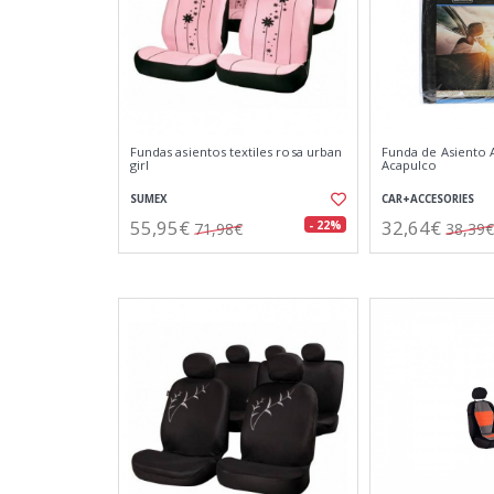
Fundas asientos textiles rosa urban
Funda de Asiento 
girl
Acapulco
SUMEX
CAR+ACCESORIES
55,95€
32,64€
- 22%
71,98€
38,39€