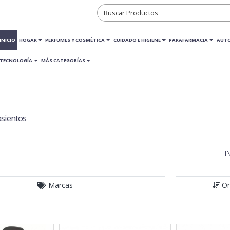
INICIO
HOGAR
PERFUMES Y COSMÉTICA
CUIDADO E HIGIENE
PARAFARMACIA
AUT
TECNOLOGÍA
MÁS CATEGORÍAS
sientos
I
Marcas
Or