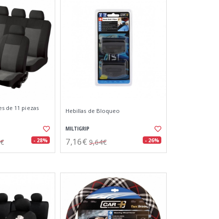
es de 11 piezas
Hebillas de Bloqueo
MILTIGRIP
7,16€
- 28%
- 26%
8€
9,64€