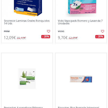
Snoreeze Laminas Orales Ronquidos
Vicks Vapopads Romero y Lavanda 7
14 Uds
Unidades
PRIM
VICKS
12,09€
9,70€
- 20%
- 20%
15,12€
12,05€
Pranarôm Aromaforce Bálsamo
Rinovitex Plus Pomada Intranasal