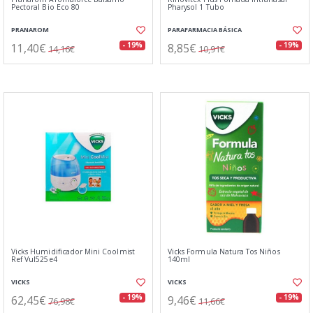
Pectoral Bio Eco 80
Pharysol 1 Tubo
PRANAROM
PARAFARMACIA BÁSICA
11,40€
8,85€
- 19%
- 19%
14,16€
10,91€
Vicks Humidificador Mini Coolmist
Vicks Formula Natura Tos Niños
Ref Vul525e4
140ml
VICKS
VICKS
62,45€
9,46€
- 19%
- 19%
76,98€
11,66€