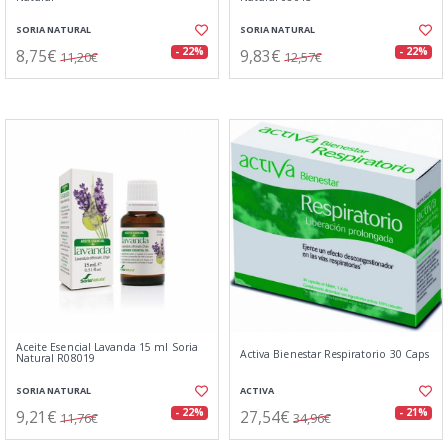
SORIA NATURAL
SORIA NATURAL
8,75€
9,83€
- 22%
- 22%
11,20€
12,57€
Aceite Esencial Lavanda 15 ml Soria
Activa Bienestar Respiratorio 30 Caps
Natural R08019
SORIA NATURAL
ACTIVA
9,21€
27,54€
- 22%
- 21%
11,76€
34,96€