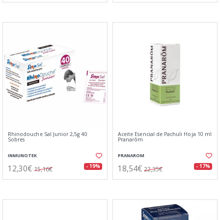
Rhinodouche Sal Junior 2,5g 40
Aceite Esencial de Pachuli Hoja 10 ml
Sobres
Pranarôm
INMUNOTEK
PRANAROM
12,30€
18,54€
- 19%
- 17%
15,16€
22,35€