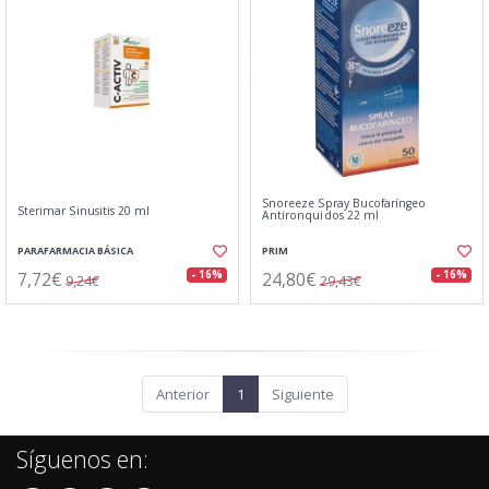
Snoreeze Spray Bucofaríngeo
Sterimar Sinusitis 20 ml
Antironquidos 22 ml
PARAFARMACIA BÁSICA
PRIM
7,72€
24,80€
- 16%
- 16%
9,24€
29,43€
Anterior
1
Siguiente
Síguenos en: