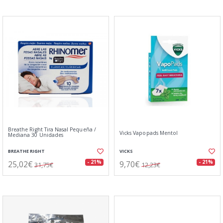
Breathe Right Tira Nasal Pequeña /
Vicks Vapopads Mentol
Mediana 30 Unidades
BREATHE RIGHT
VICKS
25,02€
9,70€
- 21%
- 21%
31,75€
12,23€