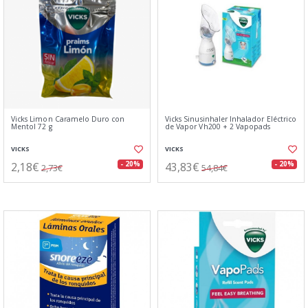
Vicks Limon Caramelo Duro con
Vicks Sinusinhaler Inhalador Eléctrico
Mentol 72 g
de Vapor Vh200 + 2 Vapopads
VICKS
VICKS
2,18€
43,83€
- 20%
- 20%
2,73€
54,84€