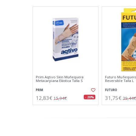
Prim Aqtivo Skin Muñequera
Futuro Muñequera
Metacarpiana Elástica Talla S
Reversible Talla L
PRIM
FUTURO
12,83€
31,75€
- 20%
15,94€
39,44€