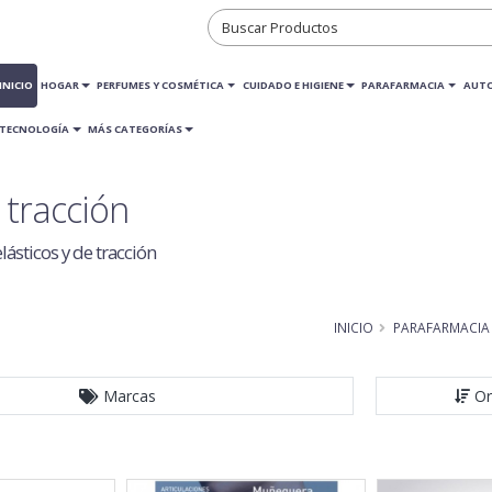
INICIO
HOGAR
PERFUMES Y COSMÉTICA
CUIDADO E HIGIENE
PARAFARMACIA
AUT
TECNOLOGÍA
MÁS CATEGORÍAS
 tracción
ásticos y de tracción
INICIO
PARAFARMACIA
Marcas
Or