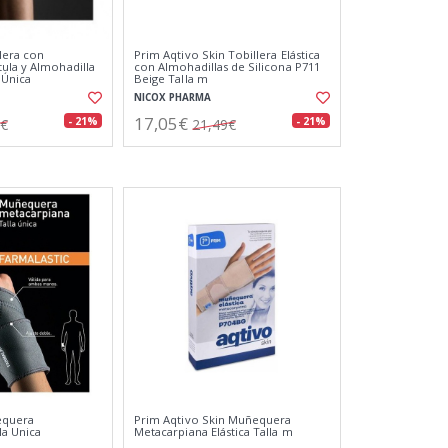
llera con
Prim Aqtivo Skin Tobillera Elástica
ula y Almohadilla
con Almohadillas de Silicona P711
a Única
Beige Talla m
NICOX PHARMA
17,05€
- 21%
- 21%
8€
21,49€
equera
Prim Aqtivo Skin Muñequera
la Unica
Metacarpiana Elástica Talla m