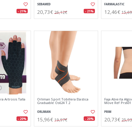
SEBAMED
FARMALASTIC
20,73€
12,46€
- 21%
- 21%
26,12€
15,6
ra Artrosis Talla
Orliman Sport Tobillera Elastica
Faja Abierta Alg
Graduable Os624 T.2
Move Ref Prs601
ORLIMAN
PRIM
15,96€
20,73€
- 20%
- 20%
19,97€
25,9