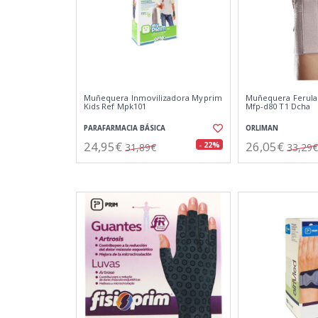
Muñequera Inmovilizadora Myprim
Muñequera Ferula 
Kids Ref Mpk101
Mfp-d80 T1 Dcha
PARAFARMACIA BÁSICA
ORLIMAN
24,95€
26,05€
- 22%
31,89€
33,29€