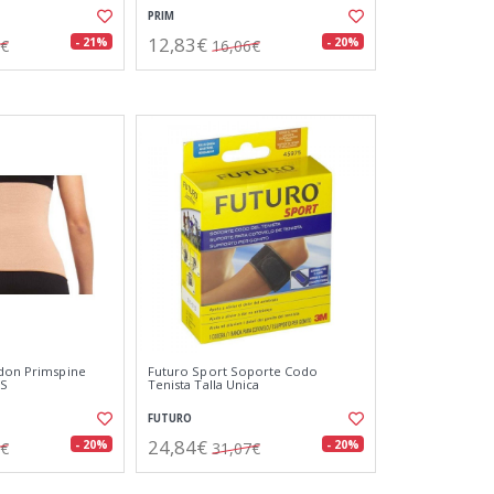
PRIM
12,83€
- 21%
- 20%
9€
16,06€
odon Primspine
Futuro Sport Soporte Codo
 S
Tenista Talla Unica
FUTURO
24,84€
- 20%
- 20%
3€
31,07€