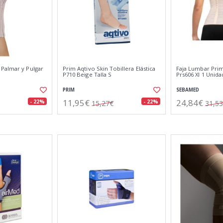
Palmar y Pulgar
Prim Aqtivo Skin Tobillera Elástica
Faja Lumbar Pri
P710 Beige Talla S
Prs606 Xl 1 Unida
PRIM
SEBAMED
11,95€
24,84€
- 22%
- 22%
15,27€
31,5