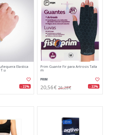
ñequera Elastica
Prim Guante Fir para Artrosis Talla
 T.u
m
PRIM
20,56€
- 22%
- 22%
26,28€