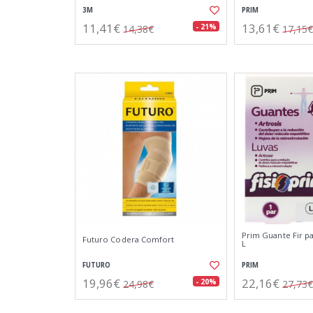
3M
PRIM
11,41€
13,61€
- 21%
14,38€
17,15€
Prim Guante Fir pa
Futuro Codera Comfort
L
FUTURO
PRIM
19,96€
22,16€
- 20%
24,98€
27,73€