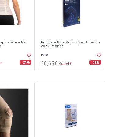
mspine Move Ref
Rodillera Prim Aqtivo Sport Elastica
d
con Almohad
PRIM
36,65€
- 21%
- 21%
3€
46,51€