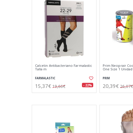
Calcetin Antibacteriano Farmalastic
Prim Neoprair Co
Talla m
One Size 1 Unidad
FARMALASTIC
PRIM
15,37€
20,39€
- 22%
19,66€
26,07€