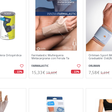
dera Ortopédica
Farmalastic Muñequera
Orliman Sport Mu
Metacarpiana con Ferula Ta
Graduable Os626
FARMALASTIC
ORLIMAN
15,33€
7,58€
- 22%
- 22%
19,60€
9,69€