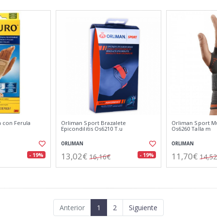
 con Ferula
Orliman Sport Brazalete
Orliman Sport Mu
Epicondilitis Os6210 T.u
Os6260 Talla m
ORLIMAN
ORLIMAN
13,02€
11,70€
- 19%
- 19%
16,16€
14,5
Anterior
1
2
Siguiente