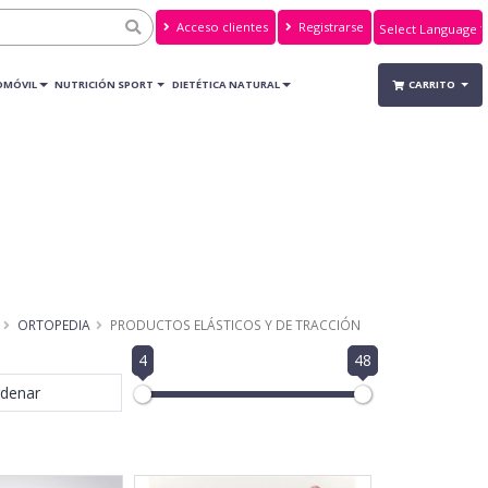
Acceso clientes
Registrarse
Powered by
Translate
OMÓVIL
NUTRICIÓN SPORT
DIETÉTICA NATURAL
CARRITO
ORTOPEDIA
PRODUCTOS ELÁSTICOS Y DE TRACCIÓN
4
48
denar