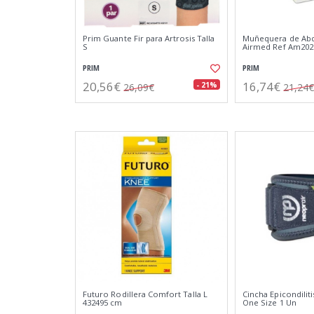
Prim Guante Fir para Artrosis Talla
Muñequera de Abd
S
Airmed Ref Am202
PRIM
PRIM
20,56€
16,74€
- 21%
26,09€
21,24€
Futuro Rodillera Comfort Talla L
Cincha Epicondilit
432495 cm
One Size 1 Un