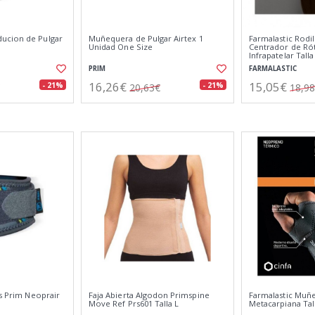
ucion de Pulgar
Muñequera de Pulgar Airtex 1
Farmalastic Rodi
Unidad One Size
Centrador de Rót
Infrapatelar Tall
PRIM
FARMALASTIC
16,26€
15,05€
- 21%
- 21%
20,63€
18,9
is Prim Neoprair
Faja Abierta Algodon Primspine
Farmalastic Muñ
Move Ref Prs601 Talla L
Metacarpiana Tal