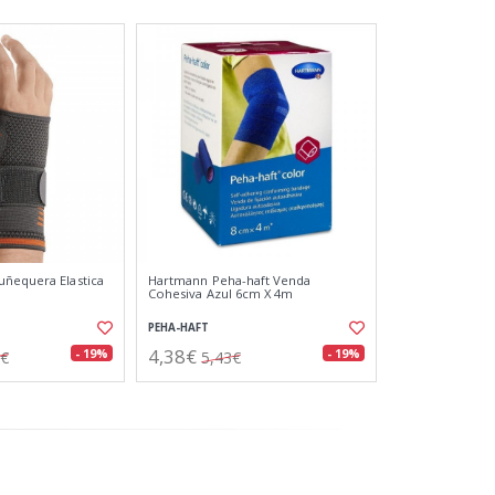
ñequera Elastica
Hartmann Peha-haft Venda
Cohesiva Azul 6cm X 4m
PEHA-HAFT
4,38€
- 19%
- 19%
2€
5,43€