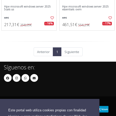
Hpe microsoft windows server 2025
Hpe microsoft windows server 2025
5cals us
essentials oem
HPE
HPE
217,31€
461,51€
- 16%
- 17%
258,05€
556,29€
Anterior
1
Siguiente
Síguenos en:
Este portal web utiliza cookies propias con finalidad