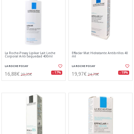
La Roche-Posay Lipikar Lait Leche
Effaclar Mat Hidratante Antibrillos 40
Corporal Anti-Sequedad 400ml
ml
LA ROCHE POSAY
LA ROCHE POSAY
16,88€
19,97€
- 17%
- 19%
20,35€
24,79€