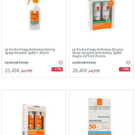
La Roche-Posay Anthelios Family
La Roche-Posay Anthelios Bruma
Spray Invisible Spf50+ 300ml
Facial Invisible Anti-brillos Spf50
Duplo 2x75ml Promo
LA ROCHE POSAY
LA ROCHE POSAY
25,49€
28,46€
- 17%
- 18%
30,73€
34,55€