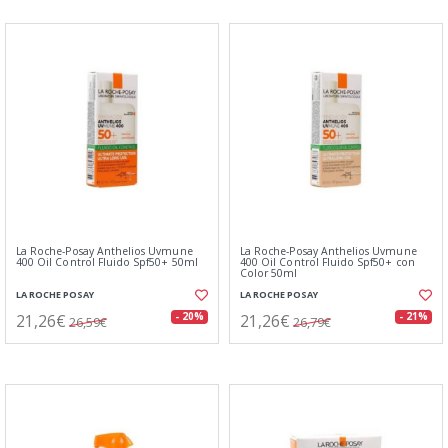
La Roche-Posay Anthelios Uvmune
La Roche-Posay Anthelios Uvmune
400 Oil Control Fluido Spf50+ 50ml
400 Oil Control Fluido Spf50+ con
Color 50ml
LA ROCHE POSAY
LA ROCHE POSAY
21,26€
21,26€
- 20%
- 21%
26,59€
26,79€