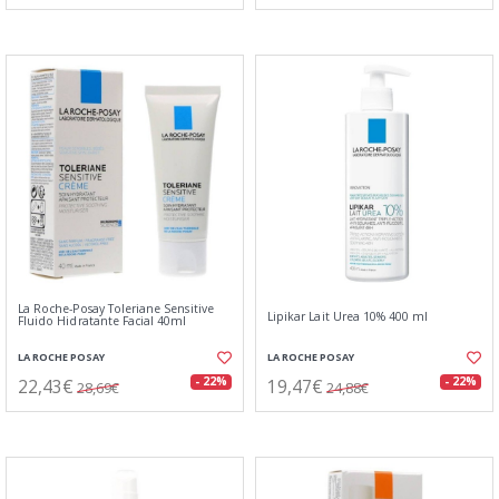
La Roche-Posay Toleriane Sensitive
Lipikar Lait Urea 10% 400 ml
Fluido Hidratante Facial 40ml
LA ROCHE POSAY
LA ROCHE POSAY
22,43€
19,47€
- 22%
- 22%
28,69€
24,88€