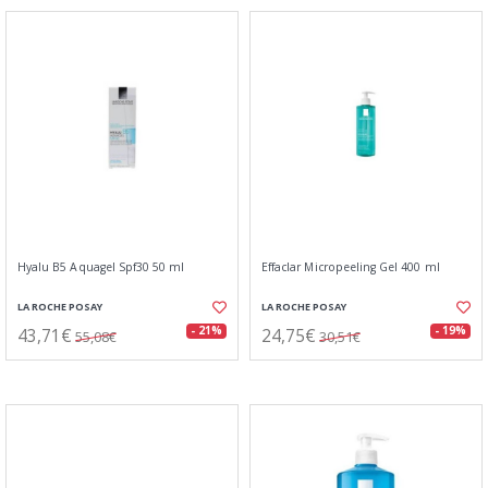
Hyalu B5 Aquagel Spf30 50 ml
Effaclar Micropeeling Gel 400 ml
LA ROCHE POSAY
LA ROCHE POSAY
43,71€
24,75€
- 21%
- 19%
55,08€
30,51€