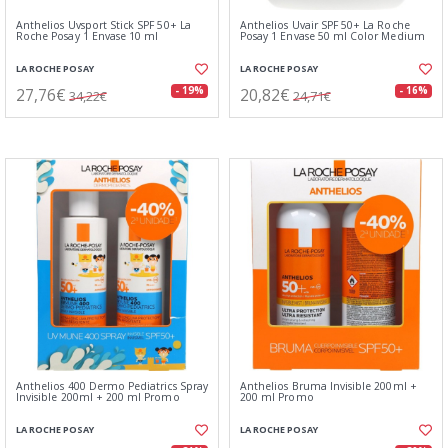
Anthelios Uvsport Stick SPF 50+ La
Anthelios Uvair SPF 50+ La Roche
Roche Posay 1 Envase 10 ml
Posay 1 Envase 50 ml Color Medium
LA ROCHE POSAY
LA ROCHE POSAY
27,76€
20,82€
- 19%
- 16%
34,22€
24,71€
Anthelios 400 Dermo Pediatrics Spray
Anthelios Bruma Invisible 200ml +
Invisible 200ml + 200 ml Promo
200 ml Promo
LA ROCHE POSAY
LA ROCHE POSAY