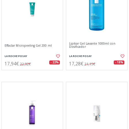
Lipikar Gel Lavante 1000ml con
Effaclar Micropeeling Gel 200 ml
Dosificador
LA ROCHE POSAY
LA ROCHE POSAY
17,94€
17,28€
- 22%
- 18%
22,92€
21,15€