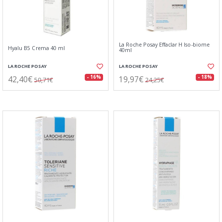
La Roche Posay Effaclar H Iso-biome
Hyalu B5 Crema 40 ml
40ml
LA ROCHE POSAY
LA ROCHE POSAY
42,40€
19,97€
- 16%
- 18%
50,71€
24,25€