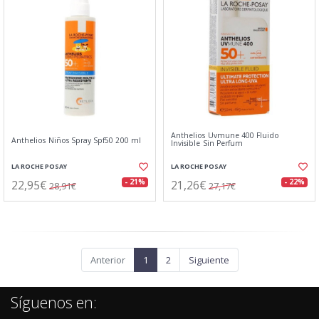
Anthelios Uvmune 400 Fluido
Anthelios Niños Spray Spf50 200 ml
Invisible Sin Perfum
LA ROCHE POSAY
LA ROCHE POSAY
22,95€
21,26€
- 21%
- 22%
28,91€
27,17€
Anterior
1
2
Siguiente
Síguenos en: