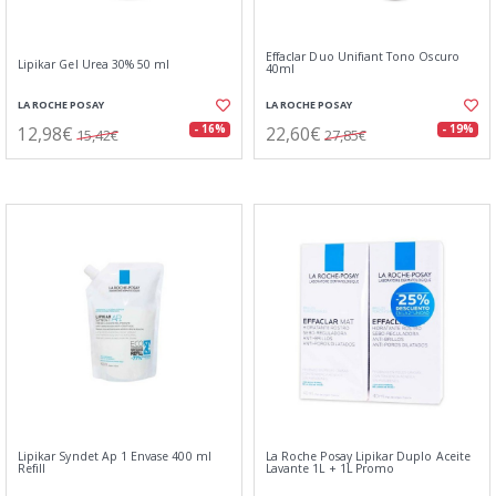
Effaclar Duo Unifiant Tono Oscuro
Lipikar Gel Urea 30% 50 ml
40ml
LA ROCHE POSAY
LA ROCHE POSAY
12,98€
22,60€
- 16%
- 19%
15,42€
27,85€
Lipikar Syndet Ap 1 Envase 400 ml
La Roche Posay Lipikar Duplo Aceite
Refill
Lavante 1L + 1L Promo