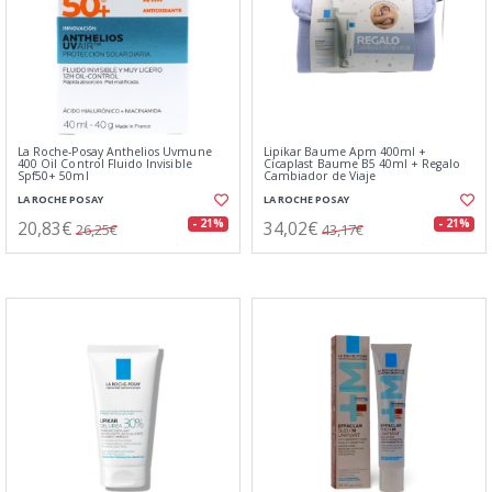
La Roche-Posay Anthelios Uvmune
Lipikar Baume Apm 400ml +
400 Oil Control Fluido Invisible
Cicaplast Baume B5 40ml + Regalo
Spf50+ 50ml
Cambiador de Viaje
LA ROCHE POSAY
LA ROCHE POSAY
20,83€
34,02€
- 21%
- 21%
26,25€
43,17€