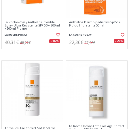
La Roche-Posay Anthelios Invisible
Anthelios Dermo-pediatrics Spf50+
Spray Ultra Resisitente SPF 50+ 200ml
Fluido Hidratante 50ml
+200ml Promo
LA ROCHE POSAY
LA ROCHE POSAY
40,31€
22,36€
- 16%
- 20%
48,22€
27,96€
La Roche Posay Anthelios Age Correct
Anthelios Age Correct Spf50 50 ml