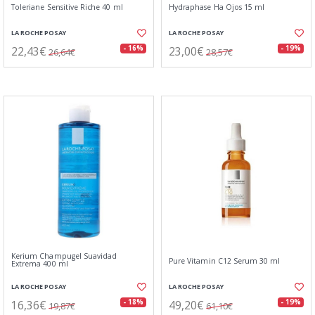
Toleriane Sensitive Riche 40 ml
Hydraphase Ha Ojos 15 ml
LA ROCHE POSAY
LA ROCHE POSAY
22,43€
23,00€
- 16%
- 19%
26,64€
28,57€
Kerium Champugel Suavidad
Pure Vitamin C12 Serum 30 ml
Extrema 400 ml
LA ROCHE POSAY
LA ROCHE POSAY
16,36€
49,20€
- 18%
- 19%
19,87€
61,10€