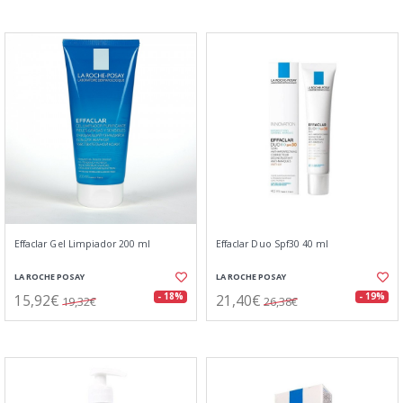
Effaclar Gel Limpiador 200 ml
Effaclar Duo Spf30 40 ml
LA ROCHE POSAY
LA ROCHE POSAY
15,92€
21,40€
- 18%
- 19%
19,32€
26,38€