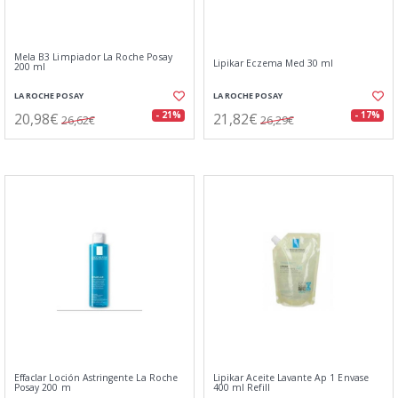
Mela B3 Limpiador La Roche Posay
Lipikar Eczema Med 30 ml
200 ml
LA ROCHE POSAY
LA ROCHE POSAY
20,98€
21,82€
- 21%
- 17%
26,62€
26,29€
Effaclar Loción Astringente La Roche
Lipikar Aceite Lavante Ap 1 Envase
Posay 200 m
400 ml Refill