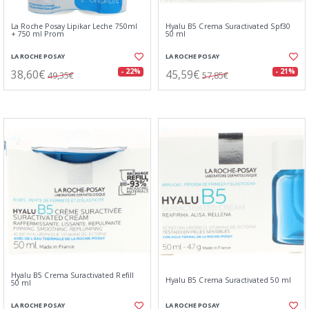
La Roche Posay Lipikar Leche 750ml
Hyalu B5 Crema Suractivated Spf30
+ 750 ml Prom
50 ml
LA ROCHE POSAY
LA ROCHE POSAY
38,60€
45,59€
- 22%
- 21%
49,35€
57,85€
Hyalu B5 Crema Suractivated Refill
Hyalu B5 Crema Suractivated 50 ml
50 ml
LA ROCHE POSAY
LA ROCHE POSAY