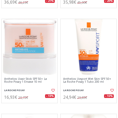
36,69€
35,98€
- 21%
- 20%
46,23€
45,00€
Anthelios Uvair Stick SPF 50+ La
Anthelios Uvsport Wet Skin SPF 50+
Roche Posay 1 Envase 10 ml
La Roche Posay 1 Tubo 200 ml
LA ROCHE POSAY
LA ROCHE POSAY
16,93€
24,94€
- 18%
- 16%
20,72€
29,83€