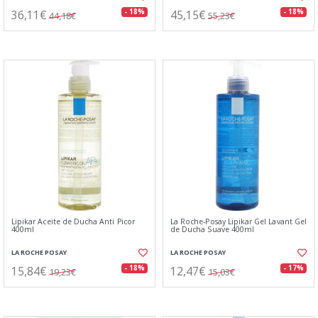
36,11€
45,15€
- 18%
- 18%
44,18€
55,23€
Lipikar Aceite de Ducha Anti Picor
La Roche-Posay Lipikar Gel Lavant Gel
400ml
de Ducha Suave 400ml
LA ROCHE POSAY
LA ROCHE POSAY
15,84€
12,47€
- 18%
- 17%
19,23€
15,03€