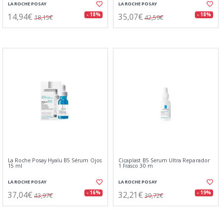
LA ROCHE POSAY
LA ROCHE POSAY
14,94€
35,07€
- 18%
- 18%
18,15€
42,59€
La Roche Posay Hyalu B5 Sérum Ojos
Cicaplast B5 Serum Ultra Reparador
15 ml
1 Frasco 30 m
LA ROCHE POSAY
LA ROCHE POSAY
37,04€
32,21€
- 16%
- 19%
43,97€
39,72€