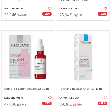
Cc Cream SPF 50 50ml
LA ROCHE POSAY
LA ROCHE POSAY
25,94€
25,94€
- 20%
- 22%
32,44€
33,15€
Retinol B3 Serum Antiarrugas 30 ml
Toleriane Rosaliac Ar SPF 30 40 ml
LA ROCHE POSAY
LA ROCHE POSAY
47,60€
29,36€
- 21%
- 18%
60,41€
35,93€