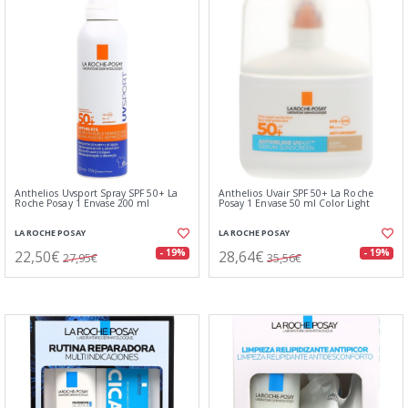
Anthelios Uvsport Spray SPF 50+ La
Anthelios Uvair SPF 50+ La Roche
Roche Posay 1 Envase 200 ml
Posay 1 Envase 50 ml Color Light
LA ROCHE POSAY
LA ROCHE POSAY
22,50€
28,64€
- 19%
- 19%
27,95€
35,56€