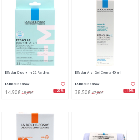
Effaclar Duo + m 22 Parches
Effaclar A.z. Gel-Crema 40 ml
LA ROCHE POSAY
LA ROCHE POSAY
14,90€
38,50€
- 20%
- 19%
18,65€
47,80€