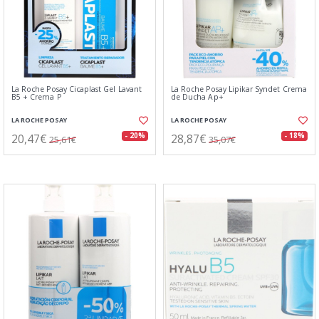
La Roche Posay Cicaplast Gel Lavant
La Roche Posay Lipikar Syndet Crema
B5 + Crema P
de Ducha Ap+
LA ROCHE POSAY
LA ROCHE POSAY
20,47€
28,87€
- 20%
- 18%
25,61€
35,07€