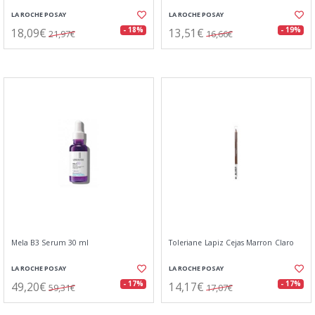
LA ROCHE POSAY
LA ROCHE POSAY
18,09€
13,51€
- 18%
- 19%
21,97€
16,66€
Mela B3 Serum 30 ml
Toleriane Lapiz Cejas Marron Claro
LA ROCHE POSAY
LA ROCHE POSAY
49,20€
14,17€
- 17%
- 17%
59,31€
17,07€